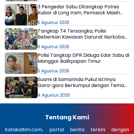
3 Pengedar Sabu Ditangkap Polres
Kubar di Long Iram, Pemasok Masih
Berkeliaran
5 Agustus 2026
Tangkap 74 Tersangka, Polisi
Beberkan Kawasan Darurat Narkoba
di Samarinda
3 Agustus 2026
Polisi Tangkap DPR Diduga Edar Sabu di
Manggar Balikpapan Timur
5 Agustus 2026
Suami di Samarinda Pukul Istrinya
Gara-gara Berkumpul dengan Teman
di Kamar Kos
4 Agustus 2026
Tentang Kami
Katakaltim.com, portal berita terkini dengan