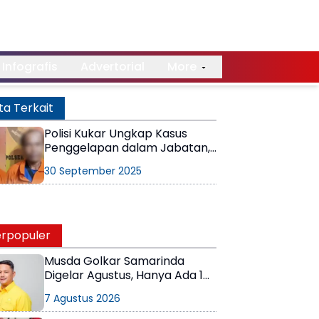
Infografis
Advertorial
More
ta Terkait
Polisi Kukar Ungkap Kasus
Penggelapan dalam Jabatan,
Ringkus 2 Pelaku
30 September 2025
rpopuler
Musda Golkar Samarinda
Digelar Agustus, Hanya Ada 1
Calon Ketua
7 Agustus 2026