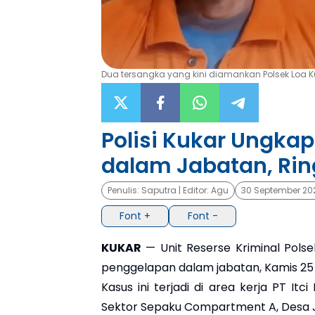
Dua tersangka yang kini diamankan Polsek Loa Kul
Polisi Kukar Ungka
dalam Jabatan, Rin
Penulis:
Saputra
| Editor:
Agu
30 September 20
Font +
Font -
KUKAR
— Unit Reserse Kriminal Polse
penggelapan dalam jabatan, Kamis 25
Kasus ini terjadi di area kerja PT It
Sektor Sepaku Compartment A, Desa J