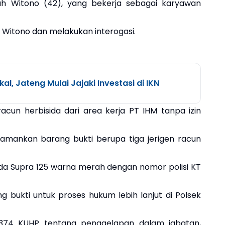
lah Witono (42), yang bekerja sebagai karyawan
a Witono dan melakukan interogasi.
al, Jateng Mulai Jajaki Investasi di IKN
cun herbisida dari area kerja PT IHM tanpa izin
gamankan barang bukti berupa tiga jerigen racun
onda Supra 125 warna merah dengan nomor polisi KT
 bukti untuk proses hukum lebih lanjut di Polsek
 374 KUHP tentang penggelapan dalam jabatan,