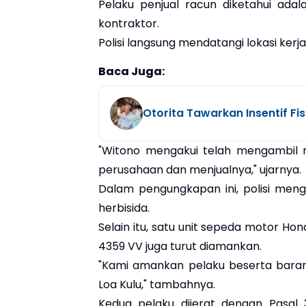
Pelaku penjual racun diketahui ada
kontraktor.
Polisi langsung mendatangi lokasi kerj
Baca Juga:
Otorita Tawarkan Insentif Fisk
"Witono mengakui telah mengambil ra
perusahaan dan menjualnya," ujarnya.
Dalam pengungkapan ini, polisi men
herbisida.
Selain itu, satu unit sepeda motor H
4359 VV juga turut diamankan.
"Kami amankan pelaku beserta barang
Loa Kulu," tambahnya.
Kedua pelaku dijerat dengan Pasal