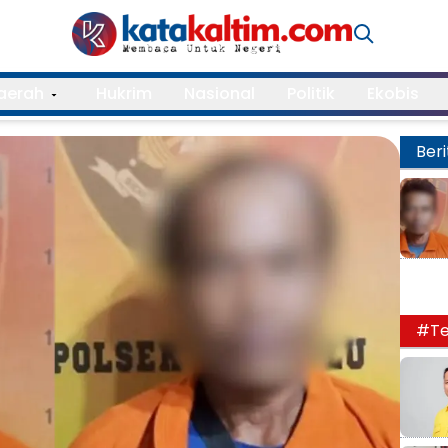
aerah
Hukrim
Nasional
Politik
Ekobis
Beri
#Te