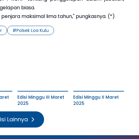
gelapan biasa.
enjara maksimal lima tahun," pungkasnya. (*)
r
#
Polsek Loa Kulu
aret
Edisi Minggu III Maret
Edisi Minggu II Maret
2025
2025
isi Lainnya