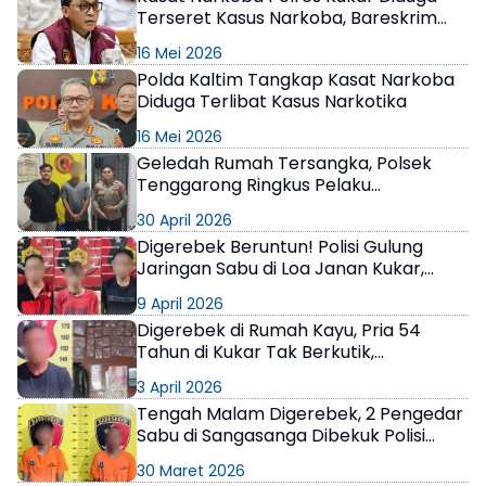
Terseret Kasus Narkoba, Bareskrim
Polri Turun Tangan
×
16 Mei 2026
Polda Kaltim Tangkap Kasat Narkoba
Diduga Terlibat Kasus Narkotika
16 Mei 2026
Geledah Rumah Tersangka, Polsek
Tenggarong Ringkus Pelaku
Penyalahgunaan Narkoba
30 April 2026
Digerebek Beruntun! Polisi Gulung
Jaringan Sabu di Loa Janan Kukar,
Terungkap Hasil Jualan Narkoba untuk
9 April 2026
Judol
Digerebek di Rumah Kayu, Pria 54
Tahun di Kukar Tak Berkutik,
Kedapatan Simpan Sabu 36 Paket
3 April 2026
Tengah Malam Digerebek, 2 Pengedar
Sabu di Sangasanga Dibekuk Polisi
Kukar
30 Maret 2026