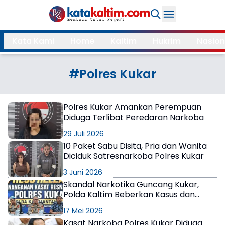
Daerah
Kata Kami
Home
Kaltim
Hukrim
Nasion
Samarinda
Kukar
Search
#Polres Kukar
Balikpapan
Bontang
Kubar
Kutim
Polres Kukar Amankan Perempuan
Diduga Terlibat Peredaran Narkoba
Mahulu
PPU
29 Juli 2026
Paser
Berau
10 Paket Sabu Disita, Pria dan Wanita
Diciduk Satresnarkoba Polres Kukar
More
3 Juni 2026
Skandal Narkotika Guncang Kukar,
Internasional
Feature
Polda Kaltim Beberkan Kasus dan
Kronologi Penangkapan Kasat
17 Mei 2026
Gaya
Narkoba
Opini
Kasat Narkoba Polres Kukar Diduga
Hidup