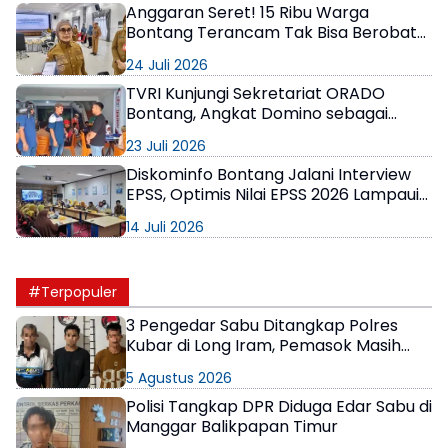
Anggaran Seret! 15 Ribu Warga
Bontang Terancam Tak Bisa Berobat
Gratis, Pemerintah Minta Bantuan
24 Juli 2026
Perusahaan
TVRI Kunjungi Sekretariat ORADO
Bontang, Angkat Domino sebagai
Olahraga Prestasi
23 Juli 2026
Diskominfo Bontang Jalani Interview
EPSS, Optimis Nilai EPSS 2026 Lampaui
Target Renstra
14 Juli 2026
#Terpopuler
3 Pengedar Sabu Ditangkap Polres
Kubar di Long Iram, Pemasok Masih
Berkeliaran
5 Agustus 2026
Polisi Tangkap DPR Diduga Edar Sabu di
Manggar Balikpapan Timur