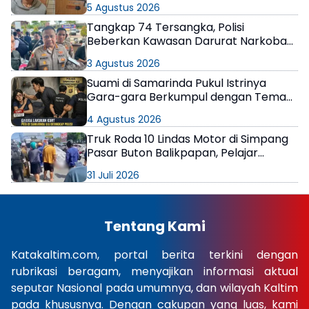
5 Agustus 2026
Tangkap 74 Tersangka, Polisi
Beberkan Kawasan Darurat Narkoba
di Samarinda
3 Agustus 2026
Suami di Samarinda Pukul Istrinya
Gara-gara Berkumpul dengan Teman
di Kamar Kos
4 Agustus 2026
Truk Roda 10 Lindas Motor di Simpang
Pasar Buton Balikpapan, Pelajar
Meninggal di Lokasi
31 Juli 2026
Tentang Kami
Katakaltim.com, portal berita terkini dengan
rubrikasi beragam, menyajikan informasi aktual
seputar Nasional pada umumnya, dan wilayah Kaltim
pada khususnya. Dengan cakupan yang luas, kami