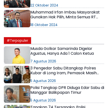
Saling Menghargai Perbedaan Demi
22 Oktober 2024
Kemajuan Bangsa
Muhammad Irfan Imbau Masyarakat
Gunakan Hak Pilih, Minta Semua RT
Fasilitasi Calon untuk Sosialisasi
18 Oktober 2024
#Terpopuler
Musda Golkar Samarinda Digelar
Agustus, Hanya Ada 1 Calon Ketua
7 Agustus 2026
3 Pengedar Sabu Ditangkap Polres
Kubar di Long Iram, Pemasok Masih
Berkeliaran
5 Agustus 2026
Polisi Tangkap DPR Diduga Edar Sabu di
Manggar Balikpapan Timur
5 Agustus 2026
Tangkap 74 Tersangka, Polisi