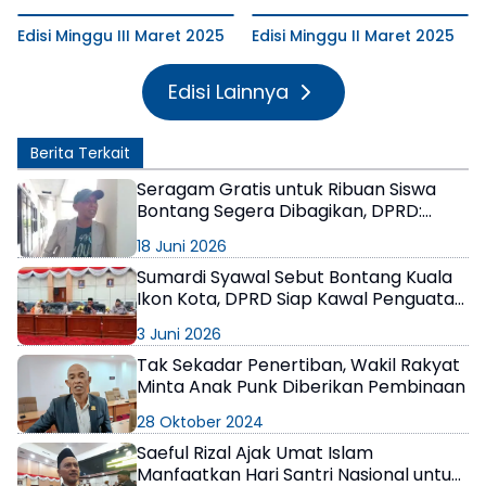
Edisi Minggu III Maret 2025
Edisi Minggu II Maret 2025
Edisi Lainnya
Berita Terkait
Seragam Gratis untuk Ribuan Siswa
Bontang Segera Dibagikan, DPRD:
Jangan Bandingkan dengan Belanja di
18 Juni 2026
Toko
Sumardi Syawal Sebut Bontang Kuala
Ikon Kota, DPRD Siap Kawal Penguatan
Lembaga Adat
3 Juni 2026
Tak Sekadar Penertiban, Wakil Rakyat
Minta Anak Punk Diberikan Pembinaan
28 Oktober 2024
Saeful Rizal Ajak Umat Islam
Manfaatkan Hari Santri Nasional untuk