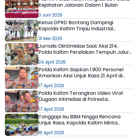
Kejahatan Jalanan Dalam 1 Bulan
×
3 Juni 2026
Ketua DPRD Bontang Dampingi
Kapolda Kaltim Tinjau Industrial
Farming Polres, Dorong Kemandirian
31 Mei 2026
dan Ketahanan Pangan
Jurnalis Diintimidasi Saat Aksi 214,
Polda Kaltim Persilakan Tempuh Jalur
Hukum
24 April 2026
Polda Kaltim Siapkan 1.900 Personel
Amankan Aksi Unjuk Rasa 21 April di
Samarinda
17 April 2026
Polda Kaltim Terangkan Video Viral
Dugaan Intimidasi di Polresta
Balikpapan
17 April 2026
Tanggapi Isu BBM hingga Rencana
Unjuk Rasa, Kapolda Kaltim Minta
Anggota Lakukan Antisipasi Dini
16 April 2026