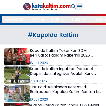
Daerah
Kata Kami
Home
Kaltim
Hukrim
Nasion
Samarinda
Kukar
Search
#Kapolda Kaltim
Balikpapan
Bontang
Kubar
Kutim
Kapolda Kaltim Tekankan SDM
Berkualitas dalam Rakernis 2026,
Mahulu
PPU
Apresiasi Satuan Berprestasi
16 Juli 2026
Paser
Berau
Kapolda Kaltim Ingatkan Personel:
Disiplin dan Integritas Adalah Kunci
Menjaga Kepercayaan Masyarakat
More
2 Juli 2026
TNI-Polri-Kejaksaan Ketemu di
Internasional
Feature
Balikpapan, Kapolda Kaltim Bantah Isu
Perseteruan di Jakarta
16 Juli 2026
Gaya
Opini
Alarm! Polda Kaltim Ringkus 85 Pelaku
Hidup