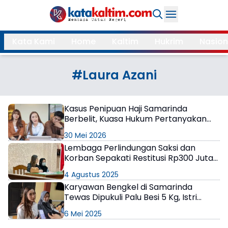
Daerah
Kata Kami
Home
Kaltim
Hukrim
Nasion
Samarinda
Kukar
Search
#Laura Azani
Balikpapan
Bontang
Kubar
Kutim
Kasus Penipuan Haji Samarinda
Berbelit, Kuasa Hukum Pertanyakan
Mahulu
PPU
DPO yang Lolos ke Luar Negeri
30 Mei 2026
Paser
Berau
Lembaga Perlindungan Saksi dan
Korban Sepakati Restitusi Rp300 Juta
atas Kasus Pembunuhan di Bengkel
More
4 Agustus 2025
Samarinda
Karyawan Bengkel di Samarinda
Internasional
Feature
Tewas Dipukuli Palu Besi 5 Kg, Istri
Korban Minta Keadilan!
6 Mei 2025
Gaya
Opini
Hidup