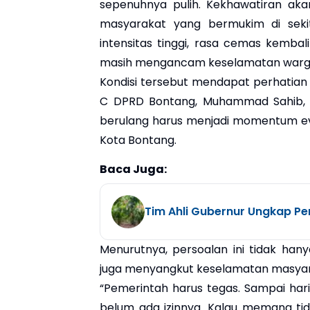
sepenuhnya pulih. Kekhawatiran ak
masyarakat yang bermukim di seki
intensitas tinggi, rasa cemas kembal
masih mengancam keselamatan warg
Kondisi tersebut mendapat perhatian 
C DPRD Bontang, Muhammad Sahib, 
berulang harus menjadi momentum eva
Kota Bontang.
Baca Juga:
Tim Ahli Gubernur Ungkap Pe
Menurutnya, persoalan ini tidak han
juga menyangkut keselamatan masyar
“Pemerintah harus tegas. Sampai hari
belum ada izinnya. Kalau memang tidak