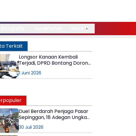
Infografis
Advertorial
More
ta Terkait
Longsor Kanaan Kembali
Terjadi, DPRD Bontang Dorong
Tindakan Nyata Pemerintah
1 Juni 2026
rpopuler
Duel Berdarah Penjaga Pasar
Sepinggan, 18 Adegan Ungkap
Detik-Detik Tewasnya AS
30 Juli 2026