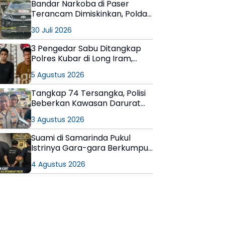
Bandar Narkoba di Paser
Terancam Dimiskinkan, Polda
Kaltim Sita Uang Rp1 M dan
30 Juli 2026
Kebun Sawit 13 Hektare
3 Pengedar Sabu Ditangkap
Polres Kubar di Long Iram,
Pemasok Masih Berkeliaran
5 Agustus 2026
Tangkap 74 Tersangka, Polisi
Beberkan Kawasan Darurat
Narkoba di Samarinda
3 Agustus 2026
Suami di Samarinda Pukul
Istrinya Gara-gara Berkumpul
dengan Teman di Kamar Kos
4 Agustus 2026