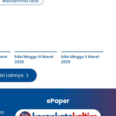
#
Muhammad Sahib
aret
Edisi Minggu III Maret
Edisi Minggu II Maret
2025
2025
isi Lainnya
ePaper
an