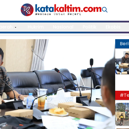
aerah
Hukrim
Nasional
Politik
Ekobis
Beri
#Te