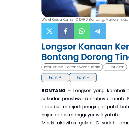
Wakil Ketua Komisi C DPRD Bontang, Muhammad S
Longsor Kanaan Kem
Bontang Dorong Ti
Penulis:
irw
| Editor:
Syamsuddin
1 Juni 2026
Font +
Font -
BONTANG
– Longsor yang kembali t
sekadar peristiwa runtuhnya tanah. Ba
tersebut menjadi pengingat pahit ba
hujan deras mengguyur wilayah itu.
Meski aktivitas galian C sudah lam