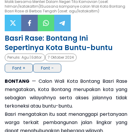
Malik bersama Menteri Dalam Negeri Tito Karnavian (aset:
hilman/katakaltim)|Suasana kampanye calon Wali Kota Bontang
Basri Rase di Berbas Tengah (aset: agu/katakaltim)
×
Basri Rase: Bontang Ini
Sepertinya Kota Buntu-buntu
Penulis:
Agu
| Editor:
7 Oktober 2024
Font +
Font -
BONTANG
— Calon Wali Kota Bontang Basri Rase
mengatakan, Kota Bontang merupakan kota yang
sebagian wilayahnya serta akses jalannya tidak
terkoneksi atau buntu-buntu.
Basri mengatakan itu saat menanggapi pertanyaan
warga terkait pembangunan jalan lingkar yang
dapat menghubungkan beberapa wilayah.