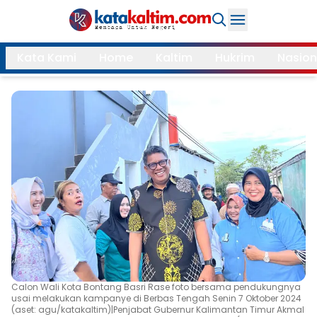
Daerah
Kata Kami
Home
Kaltim
Hukrim
Nasion
Samarinda
Kukar
Search
Balikpapan
Bontang
Kubar
Kutim
Mahulu
PPU
Paser
Berau
More
Internasional
Feature
Calon Wali Kota Bontang Basri Rase foto bersama pendukungnya
usai melakukan kampanye di Berbas Tengah Senin 7 Oktober 2024
Gaya
Opini
(aset: agu/katakaltim)|Penjabat Gubernur Kalimantan Timur Akmal
Hidup