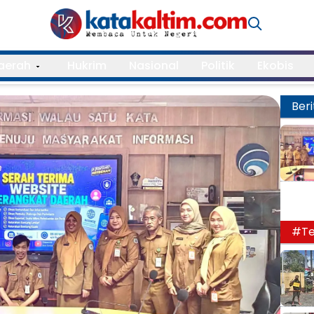
aerah
Hukrim
Nasional
Politik
Ekobis
Beri
#Te