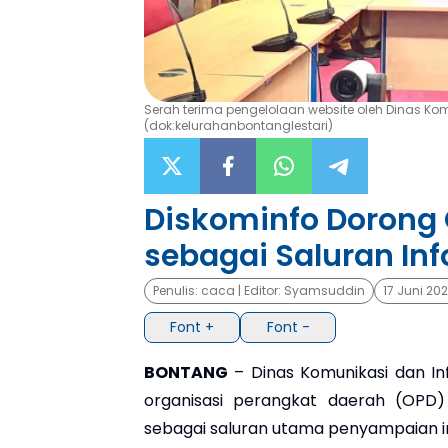
Serah terima pengelolaan website oleh Dinas K
(dok:kelurahanbontanglestari)
Diskominfo Dorong
sebagai Saluran Inf
Penulis:
caca
| Editor:
Syamsuddin
17 Juni 20
Font +
Font -
BONTANG
– Dinas Komunikasi dan I
organisasi perangkat daerah (OPD
sebagai saluran utama penyampaian i