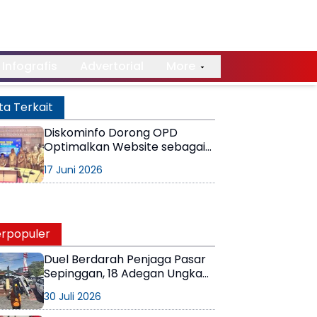
Infografis
Advertorial
More
ta Terkait
Diskominfo Dorong OPD
Optimalkan Website sebagai
Saluran Informasi Publik
17 Juni 2026
rpopuler
Duel Berdarah Penjaga Pasar
Sepinggan, 18 Adegan Ungkap
Detik-Detik Tewasnya AS
30 Juli 2026