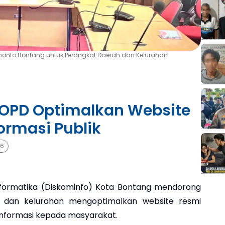
omonfo Bontang untuk Perangkat Daerah dan Kelurahan
 OPD Optimalkan Website
ormasi Publik
26
nformatika (Diskominfo) Kota Bontang mendorong
) dan kelurahan mengoptimalkan website resmi
nformasi kepada masyarakat.