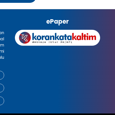
ePaper
an
al
im
mi
lu