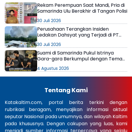
Rekam Perempuan Saat Mandi, Pria di
Samarinda Ulu Berakhir di Tangan Polisi
30 Juli 2026
Perusahaan Terangkan Insiden
Ledakan Dahsyat yang Terjadi di PT
Kiani Berau
30 Juli 2026
Suami di Samarinda Pukul Istrinya
Gara-gara Berkumpul dengan Teman
di Kamar Kos
4 Agustus 2026
Tentang Kami
Katakaltim.com, portal berita terkini dengan
rubrikasi beragam, menyajikan informasi aktual
seputar Nasional pada umumnya, dan wilayah Kaltim
pada khususnya. Dengan cakupan yang luas, kami
menjadi sumber informasi terpercaya yang selalu