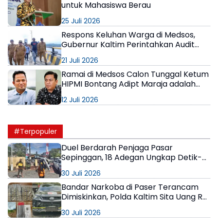
untuk Mahasiswa Berau
25 Juli 2026
Respons Keluhan Warga di Medsos,
Gubernur Kaltim Perintahkan Audit
Kondisi Jembatan Mahulu
21 Juli 2026
Ramai di Medsos Calon Tunggal Ketum
HIPMI Bontang Adipt Maraja adalah
Keluarga Rudy Mas’ud
12 Juli 2026
#Terpopuler
Duel Berdarah Penjaga Pasar
Sepinggan, 18 Adegan Ungkap Detik-
Detik Tewasnya AS
30 Juli 2026
Bandar Narkoba di Paser Terancam
Dimiskinkan, Polda Kaltim Sita Uang Rp1
M dan Kebun Sawit 13 Hektare
30 Juli 2026