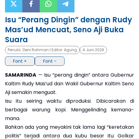
×
Isu “Perang Dingin” dengan Rudy
Mas’ud Mencuat, Seno Aji Buka
Suara
Penulis:
Deni Rahman
| Editor:
Agung
4 Juni 2026
Font +
Font -
SAMARINDA
— Isu “perang dingin” antara Gubernur
Kaltim Rudy Mas’ud dan Wakil Gubernur Kaltim Seno
Aji semakin menguat.
Isu itu seiring waktu diproduksi. Dibicarakan di
berbagai warung kopi. Menggelinding kemana-
mana.
Bahkan ada yang meyakini tak lama lagi “keretakan
politis” terjadi antara dua kubu besar itu: Golkar