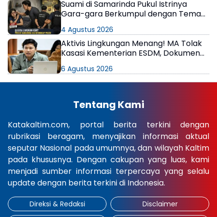
Suami di Samarinda Pukul Istrinya
Gara-gara Berkumpul dengan Teman
di Kamar Kos
4 Agustus 2026
Aktivis Lingkungan Menang! MA Tolak
Kasasi Kementerian ESDM, Dokumen
AMDAL PT KPC Dinyatakan Informasi
6 Agustus 2026
Publik
Tentang Kami
Katakaltim.com, portal berita terkini dengan
rubrikasi beragam, menyajikan informasi aktual
seputar Nasional pada umumnya, dan wilayah Kaltim
pada khususnya. Dengan cakupan yang luas, kami
menjadi sumber informasi terpercaya yang selalu
update dengan berita terkini di Indonesia.
Direksi & Redaksi
Disclaimer