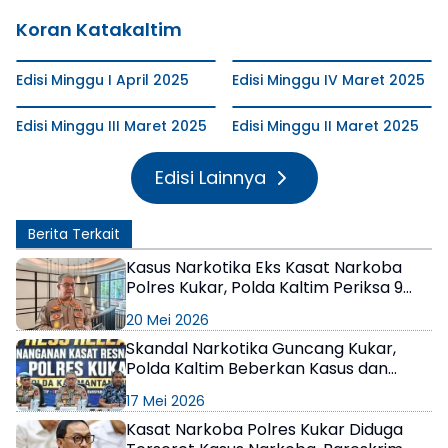
Koran Katakaltim
Edisi Minggu I April 2025
Edisi Minggu IV Maret 2025
Edisi Minggu III Maret 2025
Edisi Minggu II Maret 2025
Edisi Lainnya
Berita Terkait
Kasus Narkotika Eks Kasat Narkoba
Polres Kukar, Polda Kaltim Periksa 9
Saksi
20 Mei 2026
Skandal Narkotika Guncang Kukar,
Polda Kaltim Beberkan Kasus dan
Kronologi Penangkapan Kasat
17 Mei 2026
Narkoba
Kasat Narkoba Polres Kukar Diduga