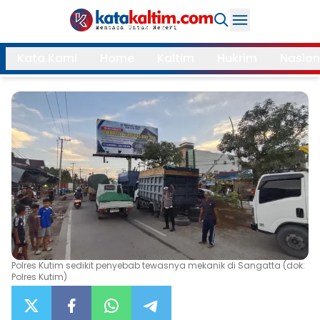
Daerah
Kata Kami
Home
Kaltim
Hukrim
Nasion
Samarinda
Kukar
Search
Balikpapan
Bontang
Kubar
Kutim
Mahulu
PPU
Paser
Berau
More
Polres Kutim sedikit penyebab tewasnya mekanik di Sangatta (dok:
Internasional
Feature
Polres Kutim)
Gaya
Opini
Hidup