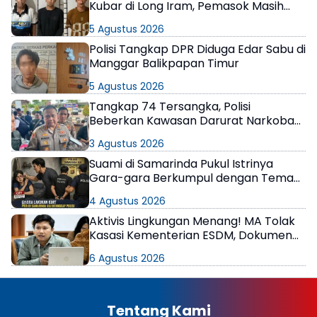
Kubar di Long Iram, Pemasok Masih
Berkeliaran
5 Agustus 2026
Polisi Tangkap DPR Diduga Edar Sabu di
Manggar Balikpapan Timur
5 Agustus 2026
Tangkap 74 Tersangka, Polisi
Beberkan Kawasan Darurat Narkoba
di Samarinda
3 Agustus 2026
Suami di Samarinda Pukul Istrinya
Gara-gara Berkumpul dengan Teman
di Kamar Kos
4 Agustus 2026
Aktivis Lingkungan Menang! MA Tolak
Kasasi Kementerian ESDM, Dokumen
AMDAL PT KPC Dinyatakan Informasi
6 Agustus 2026
Publik
Tentang Kami