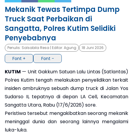
Mekanik Tewas Tertimpa Dump
×
Truck Saat Perbaikan di
Sangatta, Polres Kutim Selidiki
Penyebabnya
Penulis:
Salsabila Resa
| Editor:
Agung
18 Juni 2026
Font +
Font -
KUTIM
— Unit Gakkum Satuan Lalu Lintas (Satlantas)
Polres Kutim tengah melakukan penyelidikan terkait
insiden ambruknya sebuah dump truck di Jalan Yos
Sudarso II, tepatnya di depan LA Cell, Kecamatan
Sangatta Utara, Rabu (17/6/2026) sore.
Peristiwa tersebut mengakibatkan seorang mekanik
meninggal dunia dan seorang lainnya mengalami
luka-luka.