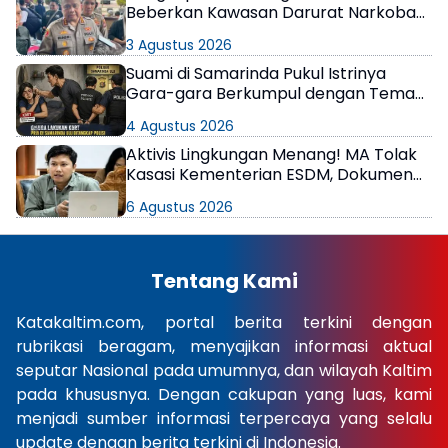
Beberkan Kawasan Darurat Narkoba
di Samarinda
3 Agustus 2026
Suami di Samarinda Pukul Istrinya
Gara-gara Berkumpul dengan Teman
di Kamar Kos
4 Agustus 2026
Aktivis Lingkungan Menang! MA Tolak
Kasasi Kementerian ESDM, Dokumen
AMDAL PT KPC Dinyatakan Informasi
6 Agustus 2026
Publik
Tentang Kami
Katakaltim.com, portal berita terkini dengan
rubrikasi beragam, menyajikan informasi aktual
seputar Nasional pada umumnya, dan wilayah Kaltim
pada khususnya. Dengan cakupan yang luas, kami
menjadi sumber informasi terpercaya yang selalu
update dengan berita terkini di Indonesia.