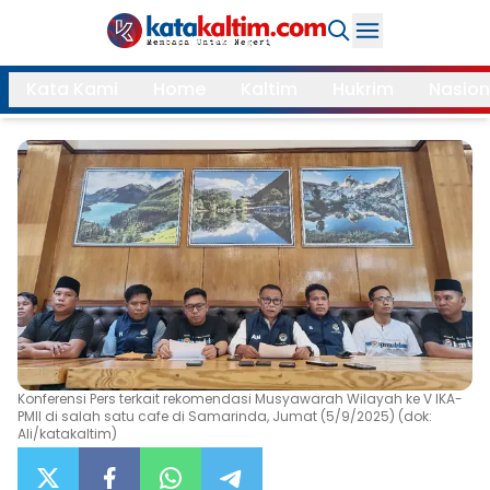
Daerah
Kata Kami
Home
Kaltim
Hukrim
Nasion
Samarinda
Kukar
Search
Balikpapan
Bontang
Kubar
Kutim
Mahulu
PPU
Paser
Berau
More
Konferensi Pers terkait rekomendasi Musyawarah Wilayah ke V IKA-
PMII di salah satu cafe di Samarinda, Jumat (5/9/2025) (dok:
Internasional
Feature
Ali/katakaltim)
Gaya
Opini
Hidup