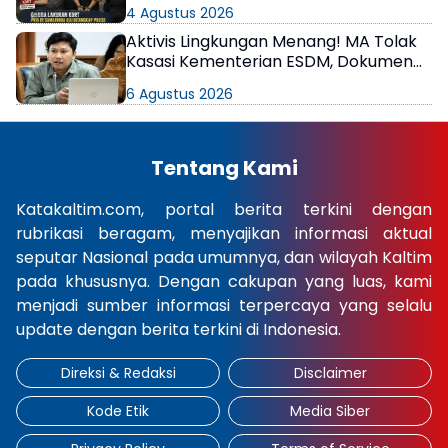
di Kamar Kos
4 Agustus 2026
Aktivis Lingkungan Menang! MA Tolak
Kasasi Kementerian ESDM, Dokumen
AMDAL PT KPC Dinyatakan Informasi
6 Agustus 2026
Publik
Tentang Kami
Katakaltim.com, portal berita terkini dengan
rubrikasi beragam, menyajikan informasi aktual
seputar Nasional pada umumnya, dan wilayah Kaltim
pada khususnya. Dengan cakupan yang luas, kami
menjadi sumber informasi terpercaya yang selalu
update dengan berita terkini di Indonesia.
Direksi & Redaksi
Disclaimer
Kode Etik
Media Siber