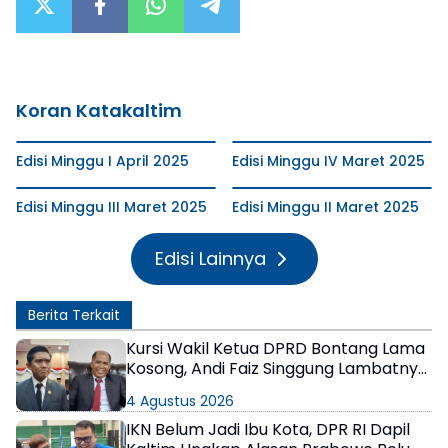
Koran Katakaltim
Edisi Minggu I April 2025
Edisi Minggu IV Maret 2025
Edisi Minggu III Maret 2025
Edisi Minggu II Maret 2025
Edisi Lainnya
Berita Terkait
Kursi Wakil Ketua DPRD Bontang Lama
Kosong, Andi Faiz Singgung Lambatnya
Proses di PDIP, Joni Tanggapi Ada yang
4 Agustus 2026
Sampai 1 Tahun
IKN Belum Jadi Ibu Kota, DPR RI Dapil