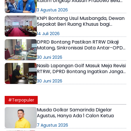
Kaltim Ungkap Alasan Prabowo Belum
Meresmikan
3 Agustus 2026
KNPI Bontang Usul Musbangda, Dewan
Sepakat Beri Ruang Khusus bagi
Pemuda
14 Juli 2026
DPRD Bontang Pastikan RTRW Dikaji
Matang, Sinkronisasi Data Antar-OPD
Jadi Perhatian Utama
30 Juni 2026
Nasib Lapangan Golf Masuk Meja Revisi
RTRW, DPRD Bontang Ingatkan Jangan
Ada Ruang Abu-Abu dalam Tata Kota
30 Juni 2026
#Terpopuler
Musda Golkar Samarinda Digelar
Agustus, Hanya Ada 1 Calon Ketua
7 Agustus 2026