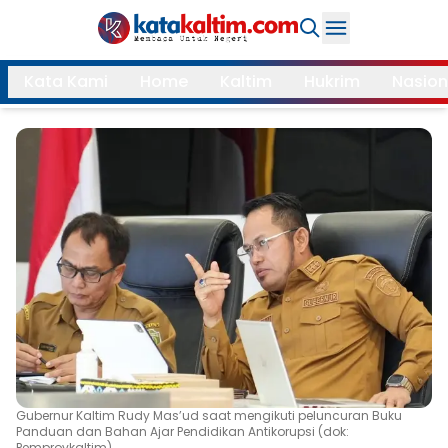
Daerah
Kata Kami
Home
Kaltim
Hukrim
Nasion
Samarinda
Kukar
Search
Balikpapan
Bontang
Kubar
Kutim
Mahulu
PPU
Paser
Berau
More
Internasional
Feature
Gubernur Kaltim Rudy Mas’ud saat mengikuti peluncuran Buku
Gaya
Panduan dan Bahan Ajar Pendidikan Antikorupsi (dok:
Opini
Hidup
Pemprovkaltim)