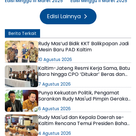
Edisi Minggu III Maret 2025
Edisi Minggu II Maret 2025
Edisi Lainnya
Berita Terkait
Rudy Mas’ud Bidik KKT Balikpapan Jadi
Mesin Baru PAD Kaltim
10 Agustus 2026
Kaltim-Jateng Resmi Kerja Sama, Batu
Bara hingga CPO ‘Ditukar’ Beras dan
Semen
7 Agustus 2026
Punya Kekuatan Politik, Pengamat
Sarankan Rudy Mas'ud Pimpin Gerakan
Nasional Tagih Anggaran Daerah di
6 Agustus 2026
Istana
Rudy Mas'ud dan Kepala Daerah se-
Kaltim Rencana Temui Presiden Bahas
Masalah Fiskal
4 Agustus 2026