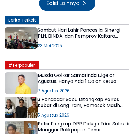
Edisi Lainnya
Berita Terkait
Sambut Hari Lahir Pancasila, Sinergi
PLN, BINDA, dan Pemprov Kaltara
Perkuat Akses Energi di Kalimantan
23 Mei 2025
Utara
#Terpopuler
Musda Golkar Samarinda Digelar
Agustus, Hanya Ada 1 Calon Ketua
7 Agustus 2026
3 Pengedar Sabu Ditangkap Polres
Kubar di Long Iram, Pemasok Masih
Berkeliaran
5 Agustus 2026
Polisi Tangkap DPR Diduga Edar Sabu di
Manggar Balikpapan Timur