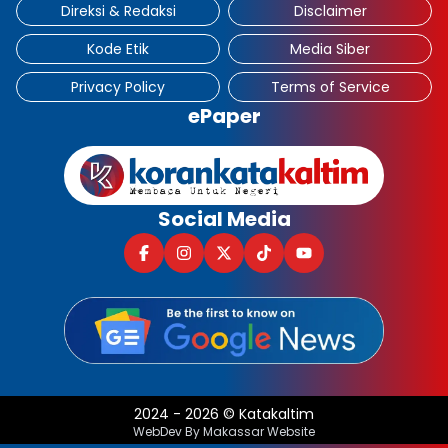
Direksi & Redaksi
Disclaimer
Kode Etik
Media Siber
Privacy Policy
Terms of Service
ePaper
Social Media
2024
-
2026
©
Katakaltim
WebDev By Makassar Website