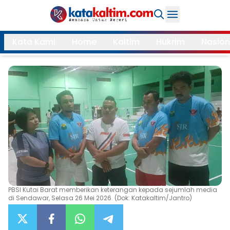
Daerah
Kata Kami
Home
Kaltim
Hukrim
Nasion
Samarinda
Kukar
Search
Balikpapan
Bontang
Kubar
Kutim
Mahulu
PPU
Paser
Berau
More
PBSI Kutai Barat memberikan keterangan kepada sejumlah media
Internasional
Feature
di Sendawar, Selasa 26 Mei 2026. (Dok: Katakaltim/Jantro)
Gaya
Opini
Hidup