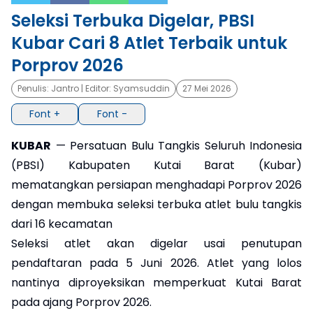
Seleksi Terbuka Digelar, PBSI
×
Kubar Cari 8 Atlet Terbaik untuk
Porprov 2026
Penulis:
Jantro
| Editor:
Syamsuddin
27 Mei 2026
Font +
Font -
KUBAR
— Persatuan Bulu Tangkis Seluruh Indonesia
(PBSI) Kabupaten Kutai Barat (Kubar)
mematangkan persiapan menghadapi Porprov 2026
dengan membuka seleksi terbuka atlet bulu tangkis
dari 16 kecamatan
Seleksi atlet akan digelar usai penutupan
pendaftaran pada 5 Juni 2026. Atlet yang lolos
nantinya diproyeksikan memperkuat Kutai Barat
pada ajang Porprov 2026.