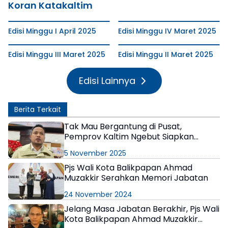
Koran Katakaltim
Edisi Minggu I April 2025
Edisi Minggu IV Maret 2025
Edisi Minggu III Maret 2025
Edisi Minggu II Maret 2025
Edisi Lainnya
Berita Terkait
Tak Mau Bergantung di Pusat,
Pemprov Kaltim Ngebut Siapkan
Rencana Kemandirian Fiskal Termasuk
5 November 2025
Lewat Retribusi dan Pajak
Pjs Wali Kota Balikpapan Ahmad
Muzakkir Serahkan Memori Jabatan
24 November 2024
Jelang Masa Jabatan Berakhir, Pjs Wali
Kota Balikpapan Ahmad Muzakkir