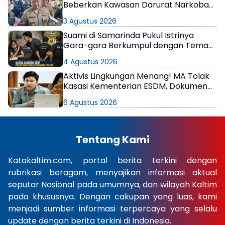
Beberkan Kawasan Darurat Narkoba
di Samarinda
3 Agustus 2026
Suami di Samarinda Pukul Istrinya
Gara-gara Berkumpul dengan Teman
di Kamar Kos
4 Agustus 2026
Aktivis Lingkungan Menang! MA Tolak
Kasasi Kementerian ESDM, Dokumen
AMDAL PT KPC Dinyatakan Informasi
6 Agustus 2026
Publik
Tentang Kami
Katakaltim.com, portal berita terkini dengan
rubrikasi beragam, menyajikan informasi aktual
seputar Nasional pada umumnya, dan wilayah Kaltim
pada khususnya. Dengan cakupan yang luas, kami
menjadi sumber informasi terpercaya yang selalu
update dengan berita terkini di Indonesia.