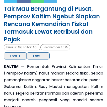
Tak Mau Bergantung di Pusat,
×
Pemprov Kaltim Ngebut Siapkan
Rencana Kemandirian Fiskal
Termasuk Lewat Retribusi dan
Pajak
Penulis:
Ali
| Editor:
Agu
5 November 2025
Font +
Font -
KALTIM
— Pemerintah Provinsi Kalimantan Timur
(Pemprov Kaltim) harus mandiri secara fiskal. Sebab
pemangkasan anggaran besar-besaran dari pusat.
Gubernur Kaltim, Rudy Mas'ud menegaskan, Kaltim
harus segera bertransformasi dari daerah penerima
menjadi daerah penghasil yang mandiri secara
keuangan.