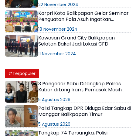
Titipkan Pesan Netralitas
22 November 2024
Korpri Kota Balikpapan Gelar Seminar
Penguatan Pola Asuh Ingatkan
Pentingnya Menjaga Nilai-nilai
18 November 2024
Keluarga
Kawasan Grand City Balikpapan
Selatan Bakal Jadi Lokasi CFD
11 November 2024
#Terpopuler
3 Pengedar Sabu Ditangkap Polres
Kubar di Long Iram, Pemasok Masih
Berkeliaran
5 Agustus 2026
Polisi Tangkap DPR Diduga Edar Sabu di
Manggar Balikpapan Timur
5 Agustus 2026
Tangkap 74 Tersangka, Polisi