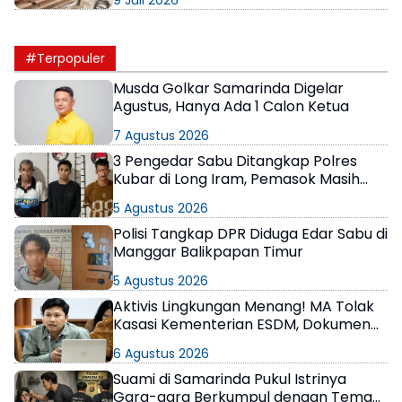
#Terpopuler
Musda Golkar Samarinda Digelar
Agustus, Hanya Ada 1 Calon Ketua
7 Agustus 2026
3 Pengedar Sabu Ditangkap Polres
Kubar di Long Iram, Pemasok Masih
Berkeliaran
5 Agustus 2026
Polisi Tangkap DPR Diduga Edar Sabu di
Manggar Balikpapan Timur
5 Agustus 2026
Aktivis Lingkungan Menang! MA Tolak
Kasasi Kementerian ESDM, Dokumen
AMDAL PT KPC Dinyatakan Informasi
6 Agustus 2026
Publik
Suami di Samarinda Pukul Istrinya
Gara-gara Berkumpul dengan Teman