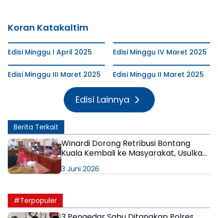
Koran Katakaltim
Edisi Minggu I April 2025
Edisi Minggu IV Maret 2025
Edisi Minggu III Maret 2025
Edisi Minggu II Maret 2025
Edisi Lainnya
Berita Terkait
Winardi Dorong Retribusi Bontang
Kuala Kembali ke Masyarakat, Usulkan
Festival Rutin dan Pelestarian Sejarah
3 Juni 2026
Lokal
#Terpopuler
3 Pengedar Sabu Ditangkap Polres