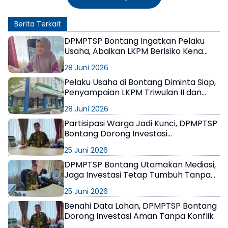
Berita Terkait
DPMPTSP Bontang Ingatkan Pelaku
Usaha, Abaikan LKPM Berisiko Kena
Sanksi hingga Pencabutan NIB
28 Juni 2026
Pelaku Usaha di Bontang Diminta Siap,
Penyampaian LKPM Triwulan II dan
Semester I 2026 Dibuka Mulai 1 Juli
28 Juni 2026
Partisipasi Warga Jadi Kunci, DPMPTSP
Bontang Dorong Investasi
Berkelanjutan dan Berpihak pada
25 Juni 2026
Masyarakat
DPMPTSP Bontang Utamakan Mediasi,
Jaga Investasi Tetap Tumbuh Tanpa
Gesekan Sosial
25 Juni 2026
Benahi Data Lahan, DPMPTSP Bontang
Dorong Investasi Aman Tanpa Konflik