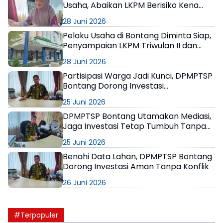
Usaha, Abaikan LKPM Berisiko Kena
Sanksi hingga Pencabutan NIB
28 Juni 2026
Pelaku Usaha di Bontang Diminta Siap,
Penyampaian LKPM Triwulan II dan
Semester I 2026 Dibuka Mulai 1 Juli
28 Juni 2026
Partisipasi Warga Jadi Kunci, DPMPTSP
Bontang Dorong Investasi
Berkelanjutan dan Berpihak pada
25 Juni 2026
Masyarakat
DPMPTSP Bontang Utamakan Mediasi,
Jaga Investasi Tetap Tumbuh Tanpa
Gesekan Sosial
25 Juni 2026
Benahi Data Lahan, DPMPTSP Bontang
Dorong Investasi Aman Tanpa Konflik
26 Juni 2026
#Terpopuler