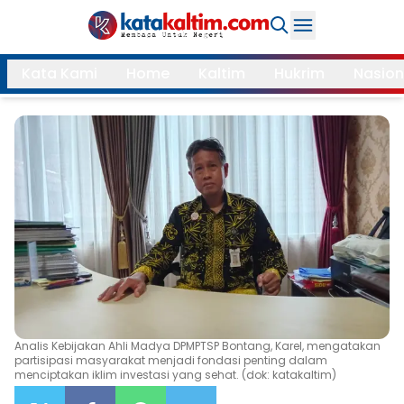
Daerah
Kata Kami
Home
Kaltim
Hukrim
Nasion
Samarinda
Kukar
Search
Balikpapan
Bontang
Kubar
Kutim
Mahulu
PPU
Paser
Berau
More
Internasional
Feature
Analis Kebijakan Ahli Madya DPMPTSP Bontang, Karel, mengatakan
partisipasi masyarakat menjadi fondasi penting dalam
menciptakan iklim investasi yang sehat. (dok: katakaltim)
Gaya
Opini
Hidup