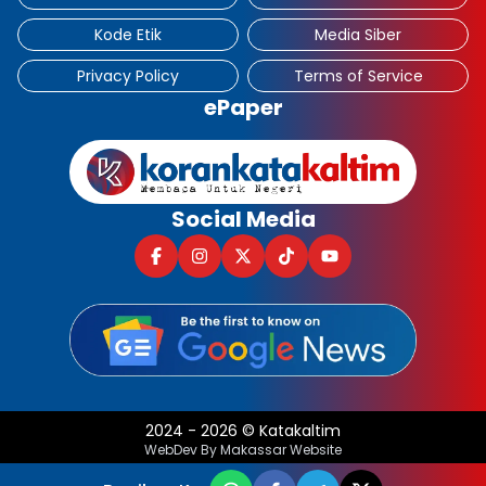
Kode Etik
Media Siber
Privacy Policy
Terms of Service
ePaper
Social Media
2024
-
2026
©
Katakaltim
WebDev By Makassar Website