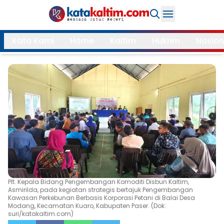
Daerah
Kata Kami
Home
Kaltim
Hukrim
Nasion
Samarinda
Kukar
Search
Balikpapan
Bontang
Kubar
Kutim
Mahulu
PPU
Paser
Berau
More
Plt. Kepala Bidang Pengembangan Komoditi Disbun Kaltim,
Asmirilda, pada kegiatan strategis bertajuk Pengembangan
Internasional
Feature
Kawasan Perkebunan Berbasis Korporasi Petani di Balai Desa
Modang, Kecamatan Kuaro, Kabupaten Paser. (Dok:
Gaya
suri/katakaltim.com)
Opini
Hidup