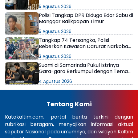
Berkeliaran
5 Agustus 2026
Polisi Tangkap DPR Diduga Edar Sabu di
Manggar Balikpapan Timur
5 Agustus 2026
Tangkap 74 Tersangka, Polisi
Beberkan Kawasan Darurat Narkoba
di Samarinda
3 Agustus 2026
Suami di Samarinda Pukul Istrinya
Gara-gara Berkumpul dengan Teman
di Kamar Kos
4 Agustus 2026
Tentang Kami
Katakaltim.com, portal berita terkini dengan
rubrikasi beragam, menyajikan informasi aktual
seputar Nasional pada umumnya, dan wilayah Kaltim