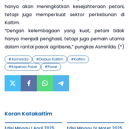
hanya akan meningkatkan kesejahteraan petani,
tetapi juga memperkuat sektor perkebunan di
Kaltim.
“Dengan kelembagaan yang kuat, petani tidak
hanya menjadi penghasil, tetapi juga pemain utama
dalam rantai pasok agribisnis,” pungkas Asmirilda. (*)
#
Asmirilda
#
Disbun Kaltim
#
Kaltim
#
Koperasi Paser
#
Paser
Koran Katakaltim
Edisi Minggu I April 2025
Edisi Minggu IV Maret 2025