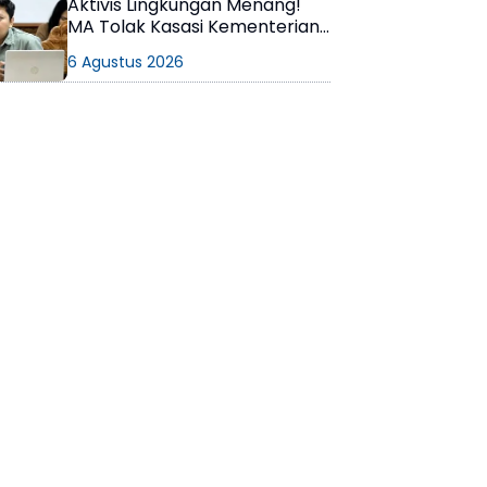
Aktivis Lingkungan Menang!
MA Tolak Kasasi Kementerian
ESDM, Dokumen AMDAL PT
6 Agustus 2026
KPC Dinyatakan Informasi
Publik