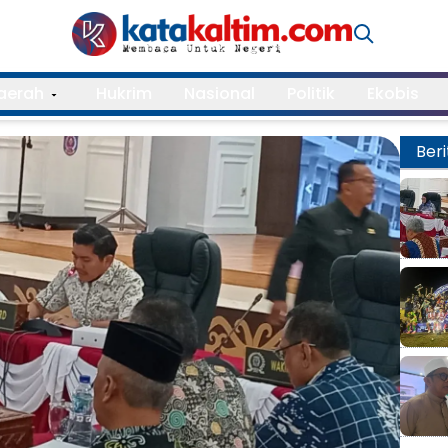
aerah
Hukrim
Nasional
Politik
Ekobis
Beri