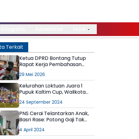
Infografis
Advertorial
More
ta Terkait
Ketua DPRD Bontang Tutup
Rapat Kerja Pembahasan
Delapan Raperda Tahun 2026
29 Mei 2026
Kelurahan Loktuan Juara 1
Pupuk Kaltim Cup, Walikota
Bontang Dorong
24 September 2024
Pengembangan Sepak Bola
Bontang
PNS Cerai Telantarkan Anak,
Basri Rase: Potong Gaji Tak
Hanya Pegawai, Kita Usahakan
4 April 2024
juga Pekerja Perusahaan