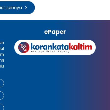
isi Lainnya
ePaper
an
al
im
mi
lu