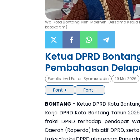
Walikota Bontang, Neni Moerneni Bersama Ketua 
katakaltim)
Ketua DPRD Bontang
Pembahasan Delapa
Penulis:
irw
| Editor:
Syamsuddin
29 Mei 2026
Font +
Font -
BONTANG
– Ketua DPRD Kota Bontang
Kerja DPRD Kota Bontang Tahun 202
fraksi DPRD terhadap pendapat Wa
Daerah (Raperda) inisiatif DPRD, se
fraksi-fraksi DPRD atas enam Raperda 