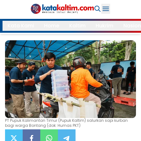
Daerah
Kata Kami
Home
Kaltim
Hukrim
Nasion
Samarinda
Kukar
Search
Balikpapan
Bontang
Kubar
Kutim
Mahulu
PPU
Paser
Berau
More
Internasional
Feature
PT Pupuk Kalimantan Timur (Pupuk Kaltim) salurkan sapi kurban
bagi warga Bontang (dok: Humas PKT)
Gaya
Opini
Hidup