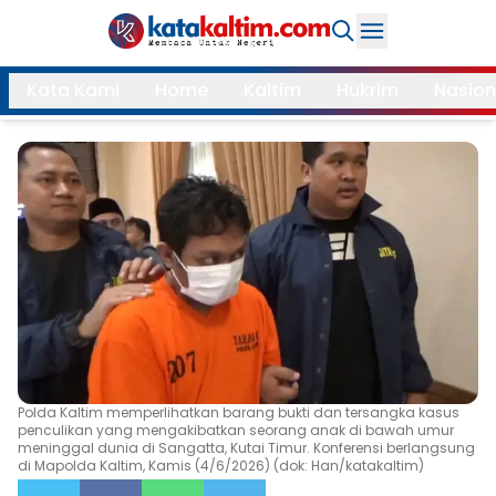
Daerah
Kata Kami
Home
Kaltim
Hukrim
Nasion
Samarinda
Kukar
Search
Balikpapan
Bontang
Kubar
Kutim
Mahulu
PPU
Paser
Berau
More
Polda Kaltim memperlihatkan barang bukti dan tersangka kasus
Internasional
Feature
penculikan yang mengakibatkan seorang anak di bawah umur
meninggal dunia di Sangatta, Kutai Timur. Konferensi berlangsung
di Mapolda Kaltim, Kamis (4/6/2026) (dok: Han/katakaltim)
Gaya
Opini
Hidup