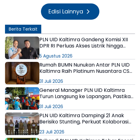
Edisi Lainnya
Berita Terkait
PLN UID Kaltimra Gandeng Komisi XII
DPR RI Perluas Akses Listrik hingga
Wilayah Terpencil Kaltim-Kaltara
5 Agustus 2026
Rumah BUMN Nunukan Antar PLN UID
Kaltimra Raih Platinum Nusantara CSR
Awards 2026, UMKM Perbatasan
31 Juli 2026
Tembus Pasar Global
General Manager PLN UID Kaltimra
Turun Langsung ke Lapangan, Pastikan
Keselamatan Kerja Jadi Prioritas
31 Juli 2026
Utama
PLN UID Kaltimra Dampingi 21 Anak
Berisiko Stunting, Perkuat Kolaborasi
Wujudkan Generasi Sehat
23 Juli 2026