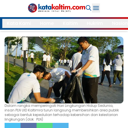
Daerah
Kata Kami
Home
Kaltim
Hukrim
Nasion
Samarinda
Kukar
Search
Balikpapan
Bontang
Kubar
Kutim
Mahulu
PPU
Paser
Berau
More
Dalam rangka memperingati Hari Lingkungan Hidup Sedunia,
Internasional
Feature
insan PLN UID Kaltimra turun langsung membersihkan area publik
sebagai bentuk kepedulian terhadap kebersihan dan kelestarian
lingkungan.(dok : PLN)
Gaya
Opini
Hidup