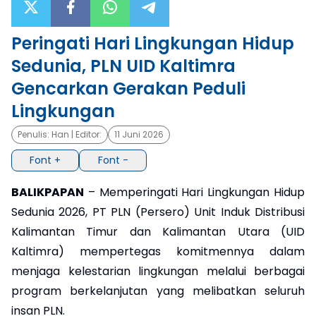
×
Peringati Hari Lingkungan Hidup
Sedunia, PLN UID Kaltimra
Gencarkan Gerakan Peduli
Lingkungan
Penulis:
Han
| Editor:
11 Juni 2026
Font +
Font -
BALIKPAPAN
– Memperingati Hari Lingkungan Hidup
Sedunia 2026, PT PLN (Persero) Unit Induk Distribusi
Kalimantan Timur dan Kalimantan Utara (UID
Kaltimra) mempertegas komitmennya dalam
menjaga kelestarian lingkungan melalui berbagai
program berkelanjutan yang melibatkan seluruh
insan PLN.