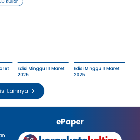
UD Kukar
aret
Edisi Minggu III Maret
Edisi Minggu II Maret
2025
2025
isi Lainnya
ePaper
an