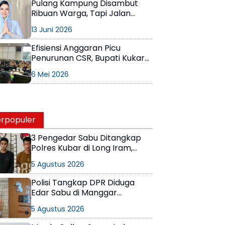
Pulang Kampung Disambut
Ribuan Warga, Tapi Jalan
Politik Rita Widyasari Masih
13 Juni 2026
Terjal
Efisiensi Anggaran Picu
Penurunan CSR, Bupati Kukar
Siapkan Satgas
6 Mei 2026
Ketenagakerjaan
rpopuler
3 Pengedar Sabu Ditangkap
Polres Kubar di Long Iram,
Pemasok Masih Berkeliaran
5 Agustus 2026
Polisi Tangkap DPR Diduga
Edar Sabu di Manggar
Balikpapan Timur
5 Agustus 2026