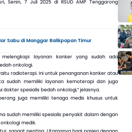
ri, Senin, 7 Juli 2025 di RSUD AMP Tenggarong
dar Sabu di Manggar Balikpapan Timur
an melengkapi layanan kanker yang sudah ada
edah onkologi.
yaitu radioterapi. Ini untuk penanganan kanker atau
ta sudah memiliki layanan kemoterapi dan juga
okter spesialis bedah onkologi,” jelasnya.
erang juga memiliki tenaga medis khusus untuk
na sudah memiliki spesialis penyakit dalam dengan
 onkologi medik.
ktur, sangat penting. Utamanya bagi pasien dengan