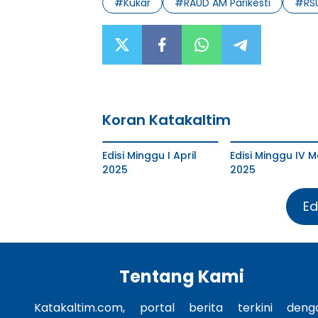
#
Kukar
#
RAUD AM Parikesti
#
RS
Koran Katakaltim
Edisi Minggu I April
Edisi Minggu IV M
2025
2025
Ed
Tentang Kami
Katakaltim.com, portal berita terkini deng