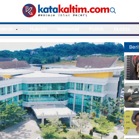
aerah
Hukrim
Nasional
Politik
Ekobis
Beri