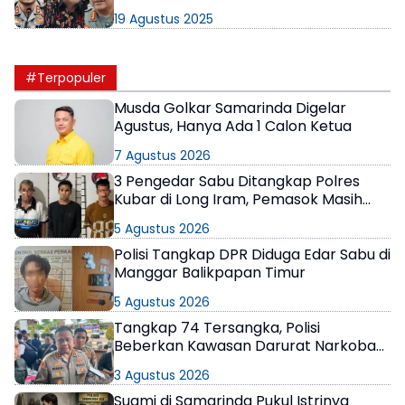
Polda Kaltim Minta Jangan
19 Agustus 2025
Terprovokasi
#Terpopuler
Musda Golkar Samarinda Digelar
Agustus, Hanya Ada 1 Calon Ketua
7 Agustus 2026
3 Pengedar Sabu Ditangkap Polres
Kubar di Long Iram, Pemasok Masih
Berkeliaran
5 Agustus 2026
Polisi Tangkap DPR Diduga Edar Sabu di
Manggar Balikpapan Timur
5 Agustus 2026
Tangkap 74 Tersangka, Polisi
Beberkan Kawasan Darurat Narkoba
di Samarinda
3 Agustus 2026
Suami di Samarinda Pukul Istrinya