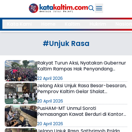
Daerah
Kata Kami
Home
Kaltim
Hukrim
Nasion
Samarinda
Kukar
Search
#Unjuk Rasa
Balikpapan
Bontang
Kubar
Kutim
Rakyat Turun Aksi, Nyatakan Gubernur
Kaltim Rampas Hak Penyandang
Mahulu
PPU
Disabilitas
22 April 2026
Paser
Berau
Jelang Aksi Unjuk Rasa Besar-besaran,
Pemprov Kaltim Gelar Shalat
Istighosah Berjamaah
More
20 April 2026
PusHAM-MT Unmul Soroti
Internasional
Feature
Pemasangan Kawat Berduri di Kantor
Gubernur Kaltim Jelang Aksi 21 April
20 April 2026
Gaya
Opini
Jelang Unjuk Rasa, Satbrimob Polda
Hidup