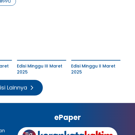
#
PPU
aret
Edisi Minggu III Maret
Edisi Minggu II Maret
2025
2025
isi Lainnya
ePaper
an