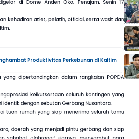
igelar di Dome Anden Oko, Penajam, Senin 17
ehadiran atlet, pelatih, official, serta wasit dan
ltim.
nghambat Produktivitas Perkebunan di Kaltim
a yang dipertandingkan dalam rangkaian POPDA
gapresiasi keikutsertaan seluruh kontingen yang
ni identik dengan sebutan Gerbang Nusantara.
i tuan rumah yang siap menerima seluruh tamu
ara, daerah yang menjadi pintu gerbang dan siap
an sahabat olahraga,” ujarnya, menyambut para