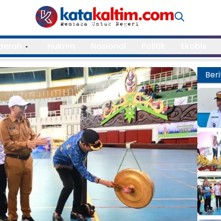
aerah
Hukrim
Nasional
Politik
Ekobis
Beri