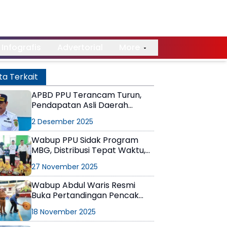
Infografis
Advertorial
More
ta Terkait
APBD PPU Terancam Turun,
Pendapatan Asli Daerah
Stagnan
2 Desember 2025
Wabup PPU Sidak Program
MBG, Distribusi Tepat Waktu,
Menu Perlu Variatif
27 November 2025
Wabup Abdul Waris Resmi
Buka Pertandingan Pencak
Silat POPDA XVII Kaltim di PPU
18 November 2025