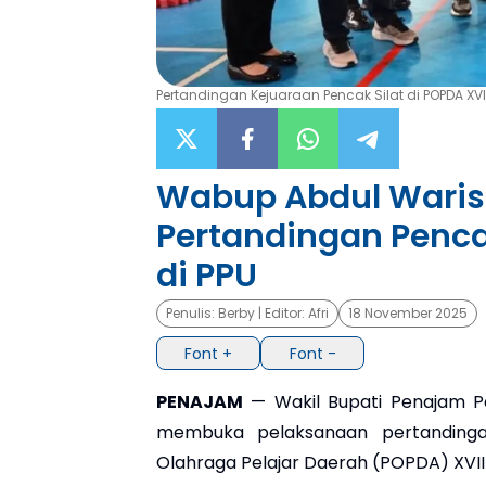
Pertandingan Kejuaraan Pencak Silat di POPDA XVII
Wabup Abdul Waris
Pertandingan Pencak
di PPU
Penulis:
Berby
| Editor:
Afri
18 November 2025
Font +
Font -
PENAJAM
— Wakil Bupati Penajam Pa
membuka pelaksanaan pertandinga
Olahraga Pelajar Daerah (POPDA) XVII