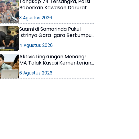
Tangkap 74 Tersangka, Polisi
Beberkan Kawasan Darurat
Narkoba di Samarinda
3 Agustus 2026
Suami di Samarinda Pukul
Istrinya Gara-gara Berkumpul
dengan Teman di Kamar Kos
4 Agustus 2026
Aktivis Lingkungan Menang!
MA Tolak Kasasi Kementerian
ESDM, Dokumen AMDAL PT
6 Agustus 2026
KPC Dinyatakan Informasi
Publik