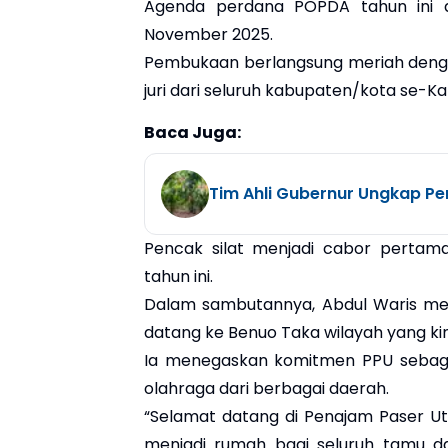
Agenda perdana POPDA tahun ini d
November 2025.
Pembukaan berlangsung meriah dengan k
juri dari seluruh kabupaten/kota se-Ka
Baca Juga:
Tim Ahli Gubernur Ungkap Pe
Pencak silat menjadi cabor pertam
tahun ini.
Dalam sambutannya, Abdul Waris men
datang ke Benuo Taka wilayah yang ki
Ia menegaskan komitmen PPU sebaga
olahraga dari berbagai daerah.
“Selamat datang di Penajam Paser Ut
menjadi rumah bagi seluruh tamu d