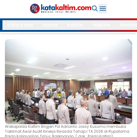
Daerah
Kata Kami
Home
Kaltim
Hukrim
Nasion
Samarinda
Kukar
Search
Balikpapan
Bontang
Kubar
Kutim
Mahulu
PPU
Paser
Berau
More
Internasional
Feature
Wakapolda Kaltim Brigjen Pol Adrianto Jossy Kusumo membuka
Gaya
Taklimat Awal Audit Kinerja Itwasda Tahap I TA 2026 di Rupatama
Opini
Hidup
Polda Kalimantan Timur, Balikpapan. ( dok : Polda Kaltim)