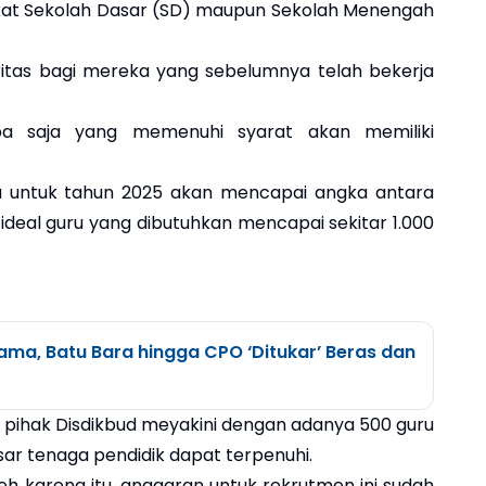
ngkat Sekolah Dasar (SD) maupun Sekolah Menengah
oritas bagi mereka yang sebelumnya telah bekerja
iapa saja yang memenuhi syarat akan memiliki
u untuk tahun 2025 akan mencapai angka antara
ideal guru yang dibutuhkan mencapai sekitar 1.000
ama, Batu Bara hingga CPO ‘Ditukar’ Beras dan
, pihak Disdikbud meyakini dengan adanya 500 guru
asar tenaga pendidik dapat terpenuhi.
leh karena itu, anggaran untuk rekrutmen ini sudah