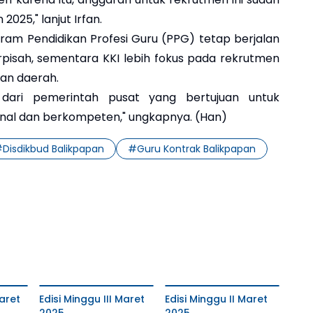
025," lanjut Irfan.
gram Pendidikan Profesi Guru (PPG) tetap berjalan
rpisah, sementara KKI lebih fokus pada rekrutmen
han daerah.
dari pemerintah pusat yang bertujuan untuk
onal dan berkompeten," ungkapnya. (Han)
#
Disdikbud Balikpapan
#
Guru Kontrak Balikpapan
aret
Edisi Minggu III Maret
Edisi Minggu II Maret
2025
2025