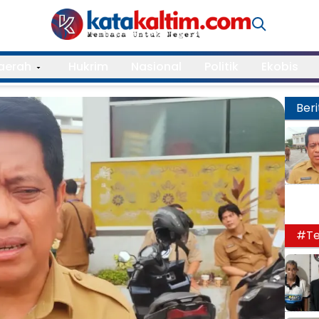
aerah
Hukrim
Nasional
Politik
Ekobis
Beri
#Te