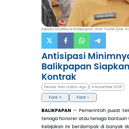
Kepala Disdikbud Balikpapan, Irfan Taufik (Dok: 
Antisipasi Minimny
Balikpapan Siapka
Kontrak
Penulis:
Han
| Editor:
Agu
4 November 2025
Font +
Font -
BALIKPAPAN
— Pemerintah pusat tel
tenaga honorer atau tenaga bantuan 
Kebijakan ini berdampak di banyak d