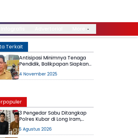
Infografis
Advertorial
More
ta Terkait
Antisipasi Minimnya Tenaga
Pendidik, Balikpapan Siapkan
Rekrutmen 500 Guru Kontrak
4 November 2025
rpopuler
3 Pengedar Sabu Ditangkap
Polres Kubar di Long Iram,
Pemasok Masih Berkeliaran
5 Agustus 2026