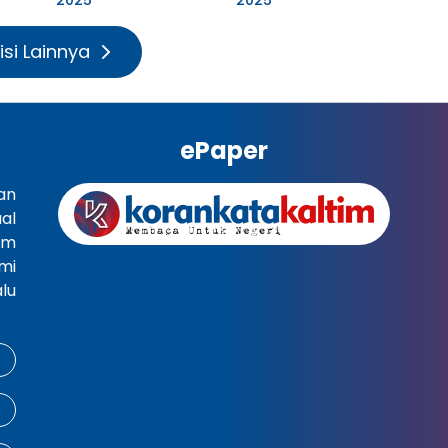
isi Lainnya
ePaper
an
al
im
mi
lu