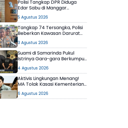
Polisi Tangkap DPR Diduga
Edar Sabu di Manggar
Balikpapan Timur
5 Agustus 2026
Tangkap 74 Tersangka, Polisi
Beberkan Kawasan Darurat
Narkoba di Samarinda
3 Agustus 2026
Suami di Samarinda Pukul
Istrinya Gara-gara Berkumpul
dengan Teman di Kamar Kos
4 Agustus 2026
Aktivis Lingkungan Menang!
MA Tolak Kasasi Kementerian
ESDM, Dokumen AMDAL PT
6 Agustus 2026
KPC Dinyatakan Informasi
Publik