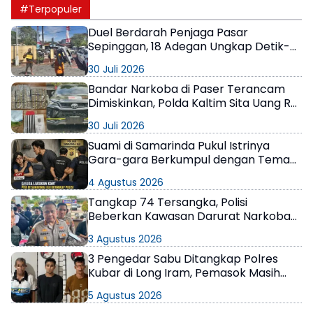
#Terpopuler
Duel Berdarah Penjaga Pasar
Sepinggan, 18 Adegan Ungkap Detik-
Detik Tewasnya AS
30 Juli 2026
Bandar Narkoba di Paser Terancam
Dimiskinkan, Polda Kaltim Sita Uang Rp1
M dan Kebun Sawit 13 Hektare
30 Juli 2026
Suami di Samarinda Pukul Istrinya
Gara-gara Berkumpul dengan Teman
di Kamar Kos
4 Agustus 2026
Tangkap 74 Tersangka, Polisi
Beberkan Kawasan Darurat Narkoba
di Samarinda
3 Agustus 2026
3 Pengedar Sabu Ditangkap Polres
Kubar di Long Iram, Pemasok Masih
Berkeliaran
5 Agustus 2026