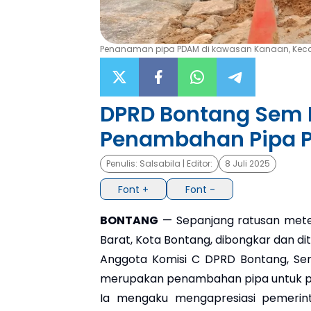
Penanaman pipa PDAM di kawasan Kanaan, Kecam
DPRD Bontang Sem N
Penambahan Pipa 
Penulis:
Salsabila
| Editor:
8 Juli 2025
Font +
Font -
BONTANG
— Sepanjang ratusan mete
Barat, Kota Bontang, dibongkar dan di
Anggota Komisi C DPRD Bontang, Sem
merupakan penambahan pipa untuk pe
Ia mengaku mengapresiasi pemerin