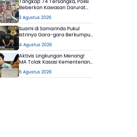
Tangkap 74 Tersangka, Polisi
Beberkan Kawasan Darurat
Narkoba di Samarinda
3 Agustus 2026
Suami di Samarinda Pukul
Istrinya Gara-gara Berkumpul
dengan Teman di Kamar Kos
4 Agustus 2026
Aktivis Lingkungan Menang!
MA Tolak Kasasi Kementerian
ESDM, Dokumen AMDAL PT
6 Agustus 2026
KPC Dinyatakan Informasi
Publik