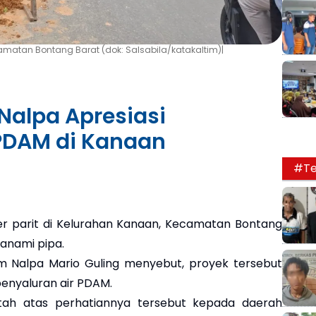
atan Bontang Barat (dok: Salsabila/katakaltim)|
alpa Apresiasi
PDAM di Kanaan
#Te
r parit di Kelurahan Kanaan, Kecamatan Bontang
tanami pipa.
 Nalpa Mario Guling menyebut, proyek tersebut
nyaluran air PDAM.
tah atas perhatiannya tersebut kepada daerah