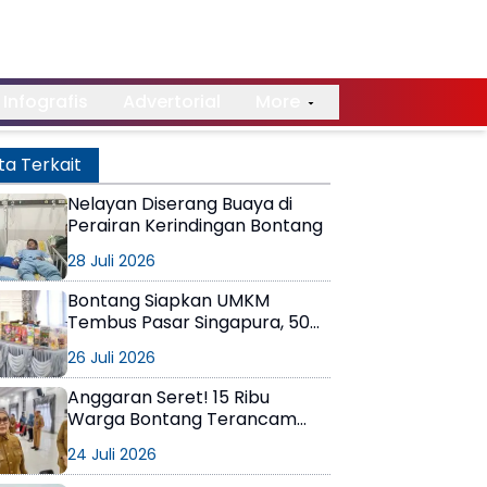
Infografis
Advertorial
More
ta Terkait
Nelayan Diserang Buaya di
Perairan Kerindingan Bontang
28 Juli 2026
Bontang Siapkan UMKM
Tembus Pasar Singapura, 50
Pelaku Usaha Dibekali Strategi
26 Juli 2026
Ekspor
Anggaran Seret! 15 Ribu
Warga Bontang Terancam
Tak Bisa Berobat Gratis,
24 Juli 2026
Pemerintah Minta Bantuan
Perusahaan