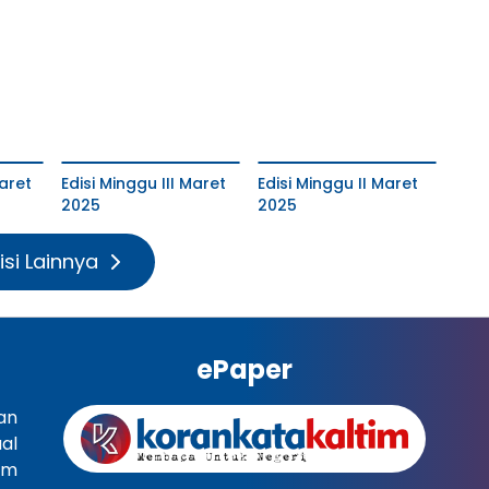
aret
Edisi Minggu III Maret
Edisi Minggu II Maret
2025
2025
isi Lainnya
ePaper
an
al
im