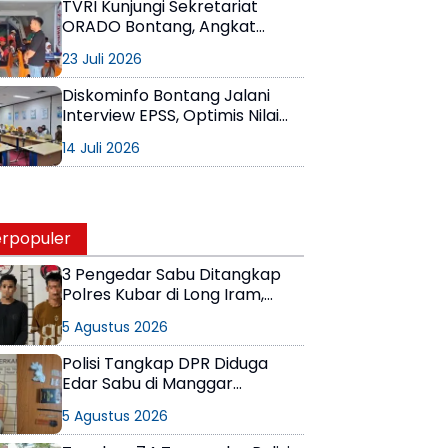
TVRI Kunjungi Sekretariat
ORADO Bontang, Angkat
Domino sebagai Olahraga
23 Juli 2026
Prestasi
Diskominfo Bontang Jalani
Interview EPSS, Optimis Nilai
EPSS 2026 Lampaui Target
14 Juli 2026
Renstra
rpopuler
3 Pengedar Sabu Ditangkap
Polres Kubar di Long Iram,
Pemasok Masih Berkeliaran
5 Agustus 2026
Polisi Tangkap DPR Diduga
Edar Sabu di Manggar
Balikpapan Timur
5 Agustus 2026