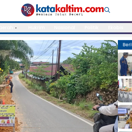
aerah
Hukrim
Nasional
Politik
Ekobis
Beri