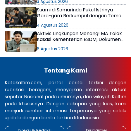
3 Agustus 2026
Suami di Samarinda Pukul Istrinya
Gara-gara Berkumpul dengan Teman
di Kamar Kos
4 Agustus 2026
Aktivis Lingkungan Menang! MA Tolak
Kasasi Kementerian ESDM, Dokumen
AMDAL PT KPC Dinyatakan Informasi
6 Agustus 2026
Publik
Tentang Kami
Katakaltim.com, portal berita terkini dengan
rubrikasi beragam, menyajikan informasi aktual
seputar Nasional pada umumnya, dan wilayah Kaltim
pada khususnya. Dengan cakupan yang luas, kami
menjadi sumber informasi terpercaya yang selalu
update dengan berita terkini di Indonesia.
Direksi & Redaksi
Disclaimer