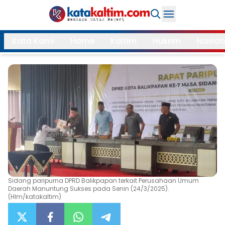
Daerah
Kata Kami
Home
Kaltim
Hukrim
Nasion
Samarinda
Kukar
Search
Balikpapan
Bontang
Kubar
Kutim
Mahulu
PPU
Paser
Berau
More
Sidang paripurna DPRD Balikpapan terkait Perusahaan Umum
Daerah Manuntung Sukses pada Senin (24/3/2025).
Internasional
Feature
(Hlm/katakaltim)
Gaya
Opini
Hidup