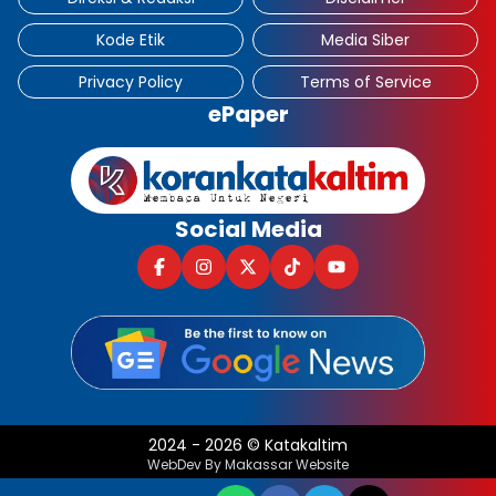
Kode Etik
Media Siber
Privacy Policy
Terms of Service
ePaper
Social Media
2024
-
2026
©
Katakaltim
WebDev By Makassar Website