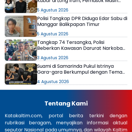
Kubar di Long Iram, Pemasok Masih
Berkeliaran
5 Agustus 2026
Polisi Tangkap DPR Diduga Edar Sabu di
Manggar Balikpapan Timur
5 Agustus 2026
Tangkap 74 Tersangka, Polisi
Beberkan Kawasan Darurat Narkoba
di Samarinda
3 Agustus 2026
Suami di Samarinda Pukul Istrinya
Gara-gara Berkumpul dengan Teman
di Kamar Kos
4 Agustus 2026
Tentang Kami
Katakaltim.com, portal berita terkini dengan
rubrikasi beragam, menyajikan informasi aktual
seputar Nasional pada umumnya, dan wilayah Kaltim