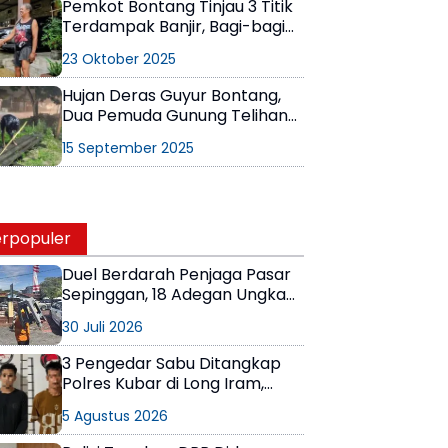
Pemkot Bontang Tinjau 3 Titik
Terdampak Banjir, Bagi-bagi
Makanan dan Minta Maaf
23 Oktober 2025
Hujan Deras Guyur Bontang,
Dua Pemuda Gunung Telihan
Rela Basah Kuyup Demi Atasi
15 September 2025
Banjir
rpopuler
Duel Berdarah Penjaga Pasar
Sepinggan, 18 Adegan Ungkap
Detik-Detik Tewasnya AS
30 Juli 2026
3 Pengedar Sabu Ditangkap
Polres Kubar di Long Iram,
Pemasok Masih Berkeliaran
5 Agustus 2026