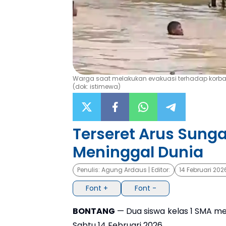
Warga saat melakukan evakuasi terhadap korban
(dok: istimewa)
Terseret Arus Sunga
Meninggal Dunia
Penulis:
Agung Ardaus
| Editor:
14 Februari 202
Font +
Font -
BONTANG
— Dua siswa kelas 1 SMA men
Sabtu 14 Februari 2026.