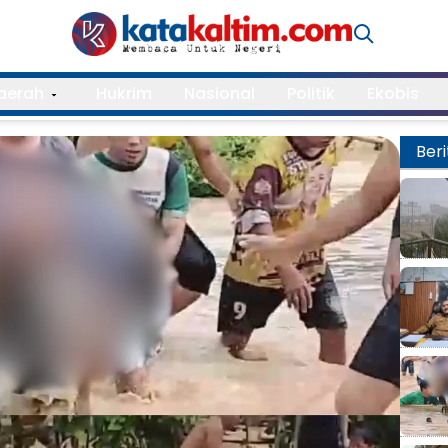
aerah
Hukrim
Nasional
Politik
Ekobis
Beri