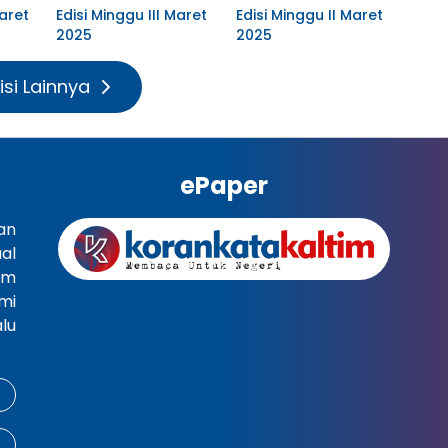
aret
Edisi Minggu III Maret
Edisi Minggu II Maret
2025
2025
isi Lainnya
ePaper
an
al
im
mi
lu