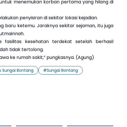
t untuk menemukan korban pertama yang hilang di
kukan penyisiran di sekitar lokasi kejadian.
 baru ketemu. Jaraknya sekitar sejaman, itu juga
Mutmainnah.
 fasilitas kesehatan terdekat setelah berhasil
dah tidak tertolong.
awa ke rumah sakit,” pungkasnya. (Agung)
s Sungai Bontang
#
Sungai Bontang