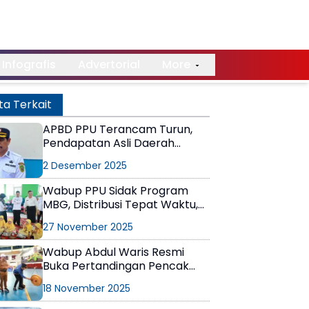
Infografis
Advertorial
More
ta Terkait
APBD PPU Terancam Turun,
Pendapatan Asli Daerah
Stagnan
2 Desember 2025
Wabup PPU Sidak Program
MBG, Distribusi Tepat Waktu,
Menu Perlu Variatif
27 November 2025
Wabup Abdul Waris Resmi
Buka Pertandingan Pencak
Silat POPDA XVII Kaltim di PPU
18 November 2025