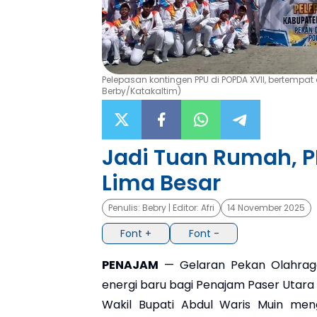
Pelepasan kontingen PPU di POPDA XVII, bertempat 
Berby/Katakaltim)
Jadi Tuan Rumah, P
Lima Besar
Penulis:
Bebry
| Editor:
Afri
14 November 2025
Font +
Font -
PENAJAM
— Gelaran Pekan Olahraga
energi baru bagi Penajam Paser Utara 
Wakil Bupati Abdul Waris Muin me