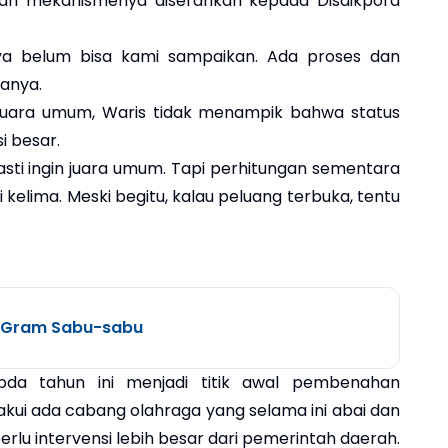
an mekanismenya diserahkan kepada Disdikpora
nya belum bisa kami sampaikan. Ada proses dan
tanya.
i juara umum, Waris tidak menampik bahwa status
 besar.
ti ingin juara umum. Tapi perhitungan sementara
isi kelima. Meski begitu, kalau peluang terbuka, tentu
5 Gram Sabu-sabu
opda tahun ini menjadi titik awal pembenahan
akui ada cabang olahraga yang selama ini abai dan
rlu intervensi lebih besar dari pemerintah daerah.