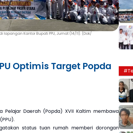
di lapangan Kantor Bupati PPU, Jumat (14/11). (Dok/
PU Optimis Target Popda
#Te
 Pelajar Daerah (Popda) XVII Kaltim membawa
(PPU).
ngatakan status tuan rumah memberi dorongan