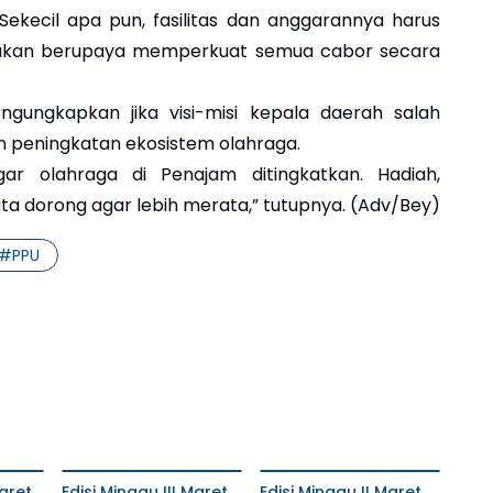
kecil apa pun, fasilitas dan anggarannya harus
h akan berupaya memperkuat semua cabor secara
gungkapkan jika visi-misi kepala daerah salah
n peningkatan ekosistem olahraga.
r olahraga di Penajam ditingkatkan. Hadiah,
a dorong agar lebih merata,” tutupnya. (Adv/Bey)
#
PPU
aret
Edisi Minggu III Maret
Edisi Minggu II Maret