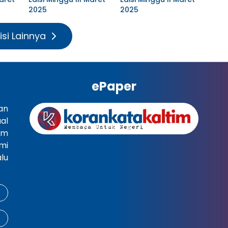
2025
2025
isi Lainnya
ePaper
an
al
im
mi
lu