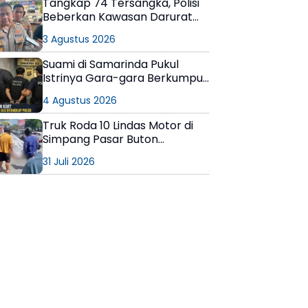
Tangkap 74 Tersangka, Polisi
Beberkan Kawasan Darurat
Narkoba di Samarinda
3 Agustus 2026
Suami di Samarinda Pukul
Istrinya Gara-gara Berkumpul
dengan Teman di Kamar Kos
4 Agustus 2026
Truk Roda 10 Lindas Motor di
Simpang Pasar Buton
Balikpapan, Pelajar Meninggal
31 Juli 2026
di Lokasi