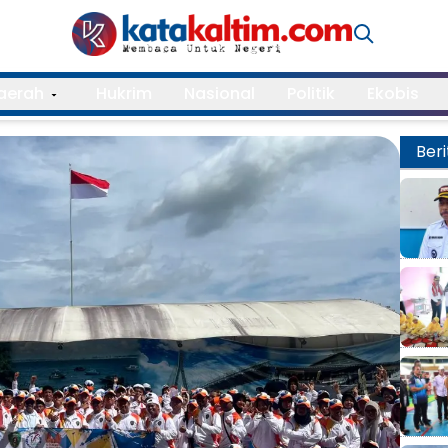
aerah
Hukrim
Nasional
Politik
Ekobis
Beri