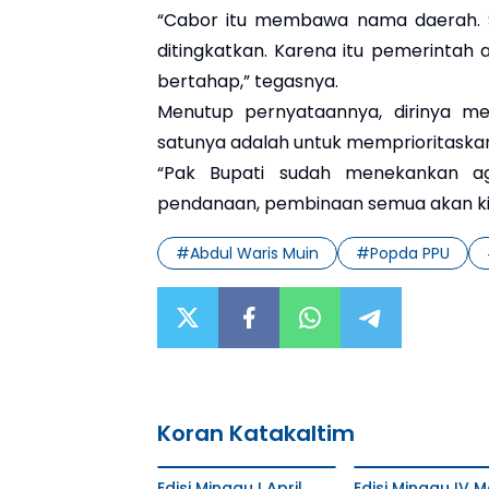
“Cabor itu membawa nama daerah. Se
ditingkatkan. Karena itu pemerinta
bertahap,” tegasnya.
Menutup pernyataannya, dirinya men
satunya adalah untuk memprioritaska
“Pak Bupati sudah menekankan aga
pendanaan, pembinaan semua akan kit
#
Abdul Waris Muin
#
Popda PPU
Koran Katakaltim
Edisi Minggu I April
Edisi Minggu IV M