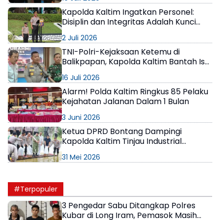
Kapolda Kaltim Ingatkan Personel:
Disiplin dan Integritas Adalah Kunci
Menjaga Kepercayaan Masyarakat
2 Juli 2026
TNI-Polri-Kejaksaan Ketemu di
Balikpapan, Kapolda Kaltim Bantah Isu
Perseteruan di Jakarta
16 Juli 2026
Alarm! Polda Kaltim Ringkus 85 Pelaku
Kejahatan Jalanan Dalam 1 Bulan
3 Juni 2026
Ketua DPRD Bontang Dampingi
Kapolda Kaltim Tinjau Industrial
Farming Polres, Dorong Kemandirian
31 Mei 2026
dan Ketahanan Pangan
#Terpopuler
3 Pengedar Sabu Ditangkap Polres
Kubar di Long Iram, Pemasok Masih