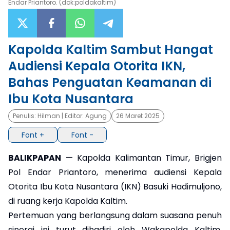
Endar Priantoro. (dok:poldakaltim)
×
Kapolda Kaltim Sambut Hangat
Audiensi Kepala Otorita IKN,
Bahas Penguatan Keamanan di
Ibu Kota Nusantara
Penulis:
Hilman
| Editor:
Agung
26 Maret 2025
Font +
Font -
BALIKPAPAN
— Kapolda Kalimantan Timur, Brigjen
Pol Endar Priantoro, menerima audiensi Kepala
Otorita Ibu Kota Nusantara (IKN) Basuki Hadimuljono,
di ruang kerja Kapolda Kaltim.
Pertemuan yang berlangsung dalam suasana penuh
sinergi ini turut dihadiri oleh Wakapolda Kaltim,