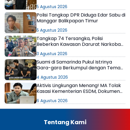
Berkeliaran
5 Agustus 2026
Polisi Tangkap DPR Diduga Edar Sabu di
Manggar Balikpapan Timur
5 Agustus 2026
Tangkap 74 Tersangka, Polisi
Beberkan Kawasan Darurat Narkoba
di Samarinda
3 Agustus 2026
Suami di Samarinda Pukul Istrinya
Gara-gara Berkumpul dengan Teman
di Kamar Kos
4 Agustus 2026
Aktivis Lingkungan Menang! MA Tolak
Kasasi Kementerian ESDM, Dokumen
AMDAL PT KPC Dinyatakan Informasi
6 Agustus 2026
Publik
Tentang Kami