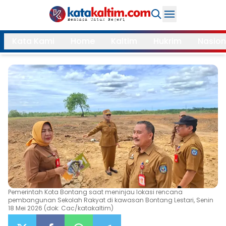
Daerah
Kata Kami
Home
Kaltim
Hukrim
Nasion
Samarinda
Kukar
Search
Balikpapan
Bontang
Kubar
Kutim
Mahulu
PPU
Paser
Berau
More
Pemerintah Kota Bontang saat meninjau lokasi rencana
Internasional
Feature
pembangunan Sekolah Rakyat di kawasan Bontang Lestari, Senin
18 Mei 2026 (dok: Cac/katakaltim)
Gaya
Opini
Hidup