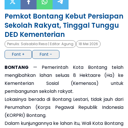
×
Pemkot Bontang Kebut Persiapan
Sekolah Rakyat, Tinggal Tunggu
DED Kementerian
Penulis:
Salsabila Resa
| Editor:
Agung
18 Mei 2026
Font +
Font -
BONTANG
— Pemerintah Kota Bontang telah
mengibahkan lahan seluas 8 Hektaare (Ha) ke
Kementerian Sosial (Kemensos) untuk
pembangunan sekolah rakyat.
Lokasinya berada di Bontang Lestari, tidak jauh dari
Perumahan (Korps Pegawai Republik Indonesia
(KORPRI) Bontang.
Dalam kunjungannya ke lahan itu, Wali Kota Bontang