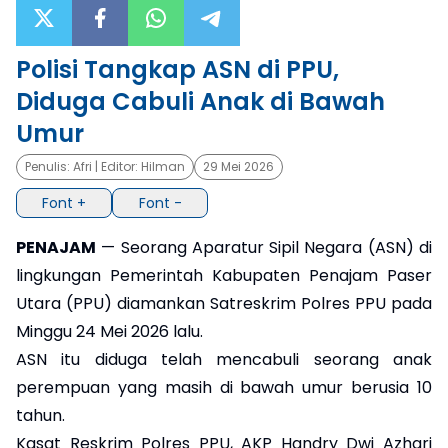
×
Polisi Tangkap ASN di PPU,
Diduga Cabuli Anak di Bawah
Umur
Penulis:
Afri
| Editor:
Hilman
29 Mei 2026
Font +
Font -
PENAJAM
— Seorang Aparatur Sipil Negara (ASN) di
lingkungan Pemerintah Kabupaten Penajam Paser
Utara (PPU) diamankan Satreskrim Polres PPU pada
Minggu 24 Mei 2026 lalu.
ASN itu diduga telah mencabuli seorang anak
perempuan yang masih di bawah umur berusia 10
tahun.
Kasat Reskrim Polres PPU, AKP Handry Dwi Azhari