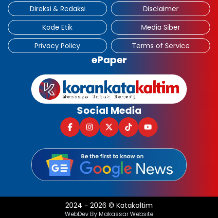
Direksi & Redaksi
Disclaimer
Kode Etik
Media Siber
Privacy Policy
Terms of Service
ePaper
Social Media
2024
-
2026
©
Katakaltim
WebDev By Makassar Website