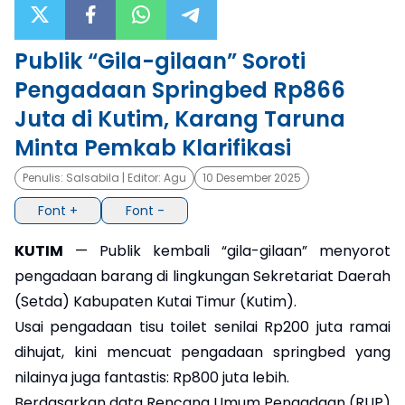
×
Publik “Gila-gilaan” Soroti
Pengadaan Springbed Rp866
Juta di Kutim, Karang Taruna
Minta Pemkab Klarifikasi
Penulis:
Salsabila
| Editor:
Agu
10 Desember 2025
Font +
Font -
KUTIM
— Publik kembali “gila-gilaan” menyorot
pengadaan barang di lingkungan Sekretariat Daerah
(Setda) Kabupaten Kutai Timur (Kutim).
Usai pengadaan tisu toilet senilai Rp200 juta ramai
dihujat, kini mencuat pengadaan springbed yang
nilainya juga fantastis: Rp800 juta lebih.
Berdasarkan data Rencana Umum Pengadaan (RUP)