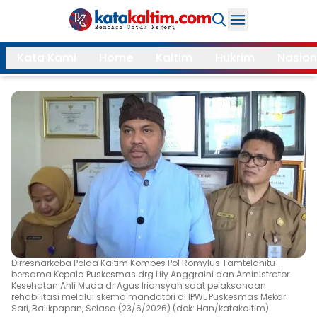
Daerah
Kata Kami
Home
Kaltim
Hukrim
Nasion
Samarinda
Kukar
Search
Balikpapan
Bontang
Kubar
Kutim
Mahulu
PPU
Paser
Berau
More
Dirresnarkoba Polda Kaltim Kombes Pol Romylus Tamtelahitu
Internasional
Feature
bersama Kepala Puskesmas drg Lily Anggraini dan Aministrator
Kesehatan Ahli Muda dr Agus Iriansyah saat pelaksanaan
rehabilitasi melalui skema mandatori di IPWL Puskesmas Mekar
Gaya
Opini
Sari, Balikpapan, Selasa (23/6/2026) (dok: Han/katakaltim)
Hidup