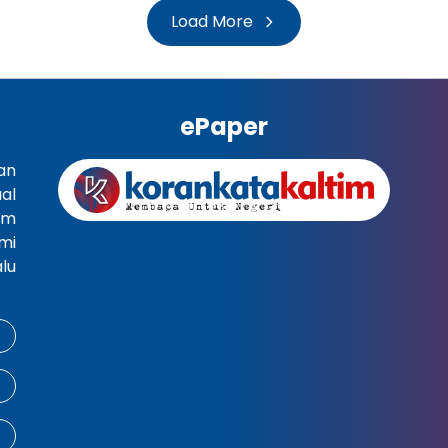
Load More
ePaper
an
al
im
mi
lu