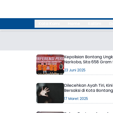
Kata Kami
Home
Kaltim
D
Search
Kepolisian Bontang Ung
Narkoba, Sita 658 Gram
23 Juni 2025
Dilecehkan Ayah Tiri, Kin
Bersaksi di Kota Bontang
17 Maret 2025