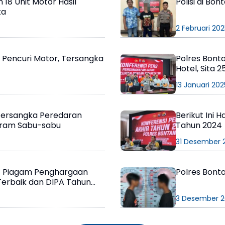
18 Unit Motor Hasil
Polisi di Bo
ka
2 Februari 202
 Pencuri Motor, Tersangka
Polres Bont
Hotel, Sita
13 Januari 202
 Tersangka Peredaran
Berikut Ini 
Gram Sabu-sabu
Tahun 2024
31 Desember 
t Piagam Penghargaan
Polres Bont
erbaik dan DIPA Tahun
3 Desember 