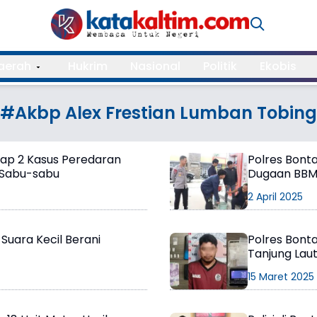
aerah
Hukrim
Nasional
Politik
Ekobis
#Akbp Alex Frestian Lumban Tobing
kap 2 Kasus Peredaran
Polres Bont
 Sabu-sabu
Dugaan BBM 
2 April 2025
i Suara Kecil Berani
Polres Bont
Tanjung Laut
15 Maret 2025