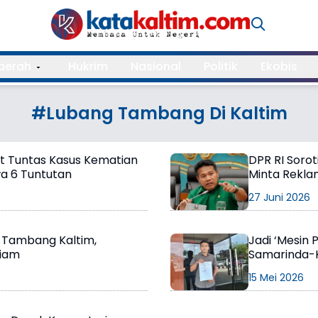
aerah
Hukrim
Nasional
Politik
Ekobis
#Lubang Tambang Di Kaltim
t Tuntas Kasus Kematian
DPR RI Sorot
a 6 Tuntutan
Minta Reklam
27 Juni 2026
g Tambang Kaltim,
Jadi ‘Mesin
Diam
Samarinda-K
Kaltim Lapo
15 Mei 2026