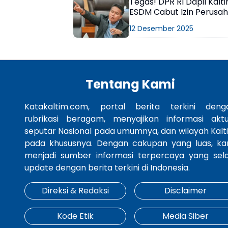
Tegas! DPR RI Dapil Kal
ESDM Cabut Izin Perusa
Reklamasi
12 Desember 2025
Tentang Kami
Katakaltim.com, portal berita terkini deng
rubrikasi beragam, menyajikan informasi aktu
seputar Nasional pada umumnya, dan wilayah Kalt
pada khususnya. Dengan cakupan yang luas, ka
menjadi sumber informasi terpercaya yang sela
update dengan berita terkini di Indonesia.
Direksi & Redaksi
Disclaimer
Kode Etik
Media Siber