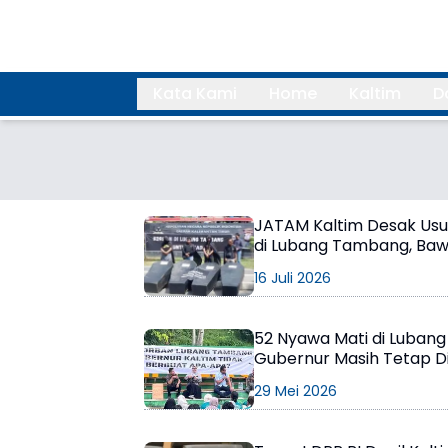
Kata Kami
Home
Kaltim
D
Search
JATAM Kaltim Desak Usu
di Lubang Tambang, Baw
16 Juli 2026
52 Nyawa Mati di Luban
Gubernur Masih Tetap 
29 Mei 2026