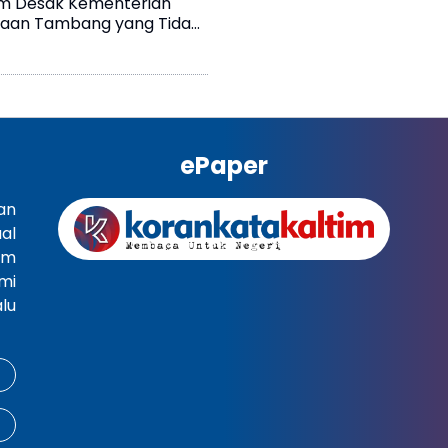
tim Desak Kementerian
haan Tambang yang Tidak
ePaper
an
al
im
mi
lu