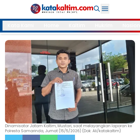
Daerah
Kata Kami
Home
Kaltim
Hukrim
Nasion
Samarinda
Kukar
Search
Balikpapan
Bontang
Kubar
Kutim
Mahulu
PPU
Paser
Berau
More
Internasional
Feature
Dinamisator Jatam Kaltim, Mustari, saat melayangkan laporan ke
Polresta Samarinda, Jumat (15/5/2026) (Dok: Ali/katakaltim)
Gaya
Opini
Hidup