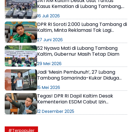
JATAM Kaltim Desak Usut Tuntas
Kasus Kematian di Lubang Tambang,
Bawa 6 Tuntutan
16 Juli 2026
DPR RI Soroti 2.000 Lubang Tambang di
Kaltim, Minta Reklamasi Tak Lagi
Ditunda
27 Juni 2026
52 Nyawa Mati di Lubang Tambang
Kaltim, Gubernur Masih Tetap Diam
29 Mei 2026
Jadi ‘Mesin Pembunuh’, 27 Lubang
Tambang Samarinda-Kukar Diduga
Terbengkalai, JATAM Kaltim Laporkan
15 Mei 2026
Perusahaan
Tegas! DPR RI Dapil Kaltim Desak
Kementerian ESDM Cabut Izin
Perusahaan Tambang yang Tidak
12 Desember 2025
Reklamasi
#Terpopuler