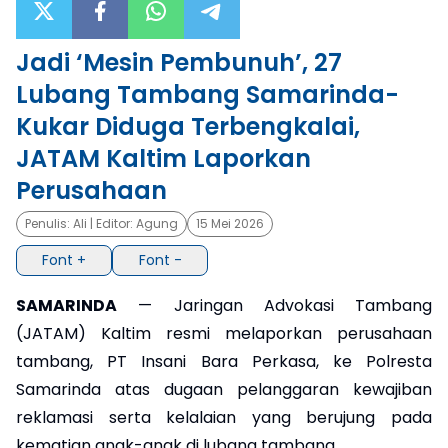
×
Jadi ‘Mesin Pembunuh’, 27
Lubang Tambang Samarinda-
Kukar Diduga Terbengkalai,
JATAM Kaltim Laporkan
Perusahaan
Penulis:
Ali
| Editor:
Agung
15 Mei 2026
Font +
Font -
SAMARINDA
— Jaringan Advokasi Tambang
(JATAM) Kaltim resmi melaporkan perusahaan
tambang, PT Insani Bara Perkasa, ke Polresta
Samarinda atas dugaan pelanggaran kewajiban
reklamasi serta kelalaian yang berujung pada
kematian anak-anak di lubang tambang.